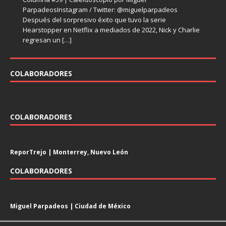
hace con
falso
Después del polémico recibimiento que tuvo en 2017 el
sociales que causaron un impacto en la década de los
[…]
[…]
ParpadeosInstagram / Twitter: @miguelparpadeos
ParpadeosInstagram / Twitter: @miguelparpadeos La
episodio VIII de Star Wars, el futuro del director Rian
noventa, uno
[…]
Después del sorpresivo éxito que tuvo la serie
televisión despidió en el primer semestre del 2023 varias
Johnson
[…]
Hearstopper en Netflix a mediados de 2022, Nick y Charlie
series emblemáticas de los últimos años. En el mundo de
regresan un
[…]
[…]
COLABORADORES
COLABORADORES
ReporTrejo | Monterrey, Nuevo León
COLABORADORES
Miguel Parpadeos | Ciudad de México