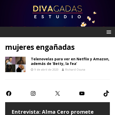
mujeres engañadas
Telenovelas para ver en Netflix y Amazon,
además de ‘Betty, la fea’
9 de abril de 2020
Richard Osuna
Entrevista: Alma Cero promete
Entrevista: Paulina Goto expresa
Teatro CDMX: Prometen risas con