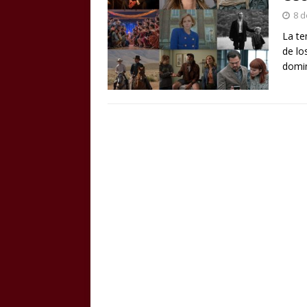
8 d
La te
de lo
domin