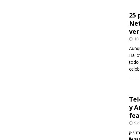
25 
Net
ver
10 
Aunqu
Hallo
todo 
celeb
Tel
y A
fea
9 d
¡Es m
llega