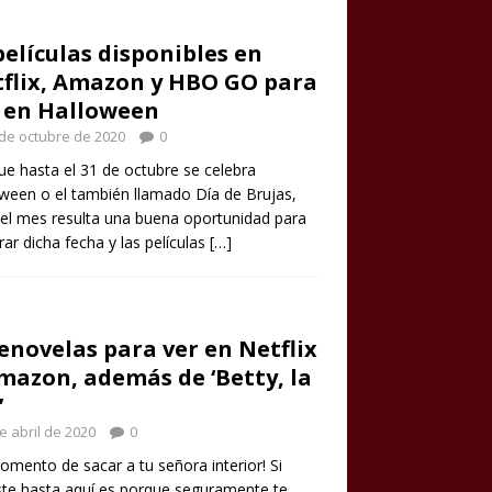
películas disponibles en
flix, Amazon y HBO GO para
 en Halloween
de octubre de 2020
0
e hasta el 31 de octubre se celebra
ween o el también llamado Día de Brujas,
el mes resulta una buena oportunidad para
rar dicha fecha y las películas
[…]
enovelas para ver en Netflix
mazon, además de ‘Betty, la
’
e abril de 2020
0
omento de sacar a tu señora interior! Si
ste hasta aquí es porque seguramente te