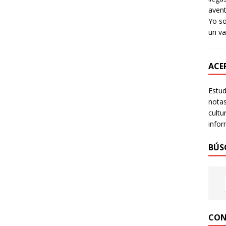
avent
Yo so
un va
ACER
Estud
notas
cultu
infor
BÚS
CON