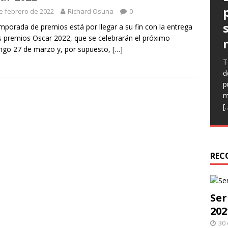
e febrero de 2022
Richard Osuna
0
mporada de premios está por llegar a su fin con la entrega
s premios Oscar 2022, que se celebrarán el próximo
go 27 de marzo y, por supuesto,
[…]
T
E
E
d
(
l
p
C
p
m
n
q
[
e
h
r
REC
Ser
202
30 