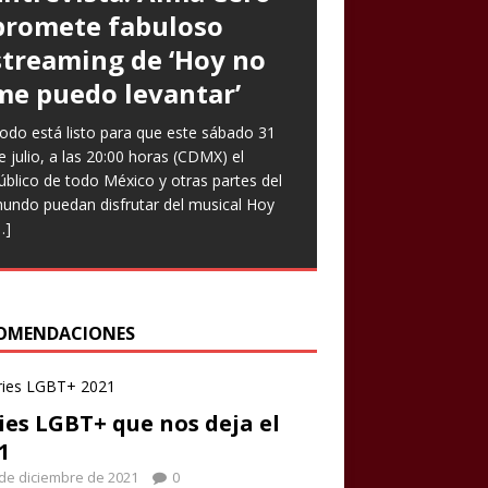
promete fabuloso
Goto expresa que
Prometen risas con
streaming de ‘Hoy no
‘Nuestro amor es arte’
‘Infieles’, una obra
me puedo levantar’
en nuevo sencillo
llena de enredos
odo está listo para que este sábado 31
ntrevista Divagadas por Richard Osuna
ste miércoles llega una nueva función de
e julio, a las 20:00 horas (CDMX) el
IG: @beepbeeprichiemx)Fotografías:
a comedia teatral Infieles, historia que
úblico de todo México y otras partes del
ortesía Nuestro amor es arte es el
romete Chapu Garza, uno de los actores
undo puedan disfrutar del musical Hoy
uevo sencillo de Paulina Goto en la
ue forman parte de la obra, identificará a
…]
scena musical y a través del cual busca
ombres y
[…]
eflejar
[…]
OMENDACIONES
ies LGBT+ que nos deja el
1
de diciembre de 2021
0