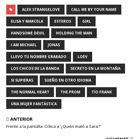
ALEX STRANGELOVE
CALL ME BY YOUR NAME
ELISA Y MARCELA
ESTEROS
GIRL
HANDSOME DEVIL
HOLDING THE MAN
I AM MICHAEL
JONAS
LLEVO TU NOMBRE GRABADO
LOEV
LOS CHICOS DE LA BANDA
SECRETO EN LA MONTAÑA
SI SUPIERAS
SUEÑO EN OTRO IDIOMA
THE NORMAL HEART
THE PROM
TÍO FRANK
UNA MUJER FANTÁSTICA
ANTERIOR
Frente a la pantalla: Crítica a ‘¿Quién mató a Sara?’