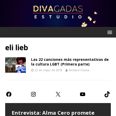
eli lieb
Las 22 canciones más representativas de
la cultura LGBT (Primera parte)
22 de mayo de 2018
Richard Osuna
Entrevista: Alma Cero promete
Entrevista: Paulina Goto expresa
Teatro CDMX: Prometen risas con