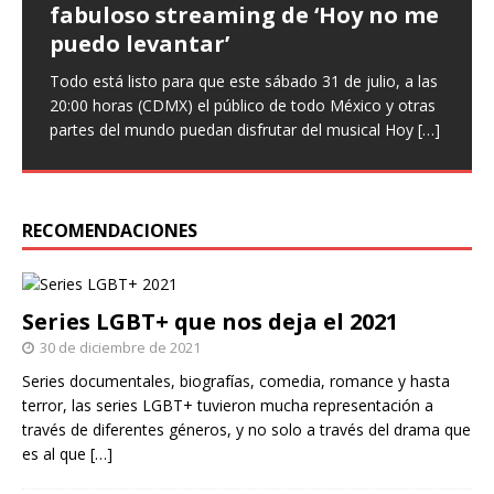
fabuloso streaming de ‘Hoy no me
que ‘Nuestro amor es arte’ en
‘Infieles’, una obra llena de
puedo levantar’
nuevo sencillo
enredos
Todo está listo para que este sábado 31 de julio, a las
Entrevista Divagadas por Richard Osuna (IG:
Este miércoles llega una nueva función de la comedia
20:00 horas (CDMX) el público de todo México y otras
@beepbeeprichiemx)Fotografías: Cortesía Nuestro
teatral Infieles, historia que promete Chapu Garza, uno
partes del mundo puedan disfrutar del musical Hoy
amor es arte es el nuevo sencillo de Paulina Goto en la
de los actores que forman parte de la obra, identificará
[…]
escena musical y a través del cual busca reflejar
a hombres y
[…]
[…]
RECOMENDACIONES
Series LGBT+ que nos deja el 2021
30 de diciembre de 2021
Series documentales, biografías, comedia, romance y hasta
terror, las series LGBT+ tuvieron mucha representación a
través de diferentes géneros, y no solo a través del drama que
es al que
[…]