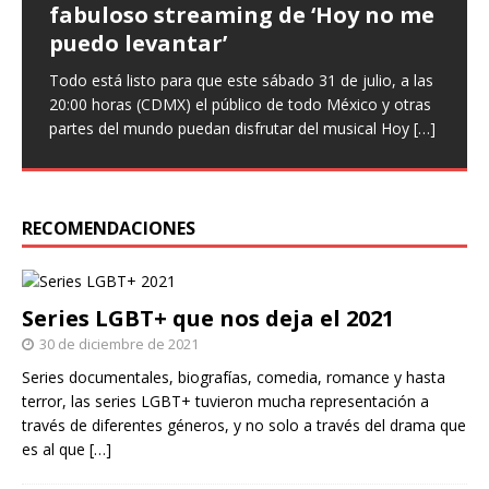
fabuloso streaming de ‘Hoy no me
que ‘Nuestro amor es arte’ en
‘Infieles’, una obra llena de
puedo levantar’
nuevo sencillo
enredos
Todo está listo para que este sábado 31 de julio, a las
Entrevista Divagadas por Richard Osuna (IG:
Este miércoles llega una nueva función de la comedia
20:00 horas (CDMX) el público de todo México y otras
@beepbeeprichiemx)Fotografías: Cortesía Nuestro
teatral Infieles, historia que promete Chapu Garza, uno
partes del mundo puedan disfrutar del musical Hoy
amor es arte es el nuevo sencillo de Paulina Goto en la
de los actores que forman parte de la obra, identificará
[…]
escena musical y a través del cual busca reflejar
a hombres y
[…]
[…]
RECOMENDACIONES
Series LGBT+ que nos deja el 2021
30 de diciembre de 2021
Series documentales, biografías, comedia, romance y hasta
terror, las series LGBT+ tuvieron mucha representación a
través de diferentes géneros, y no solo a través del drama que
es al que
[…]