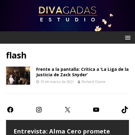
flash
Frente a la pantalla: Crítica a ‘La Liga de la
Justicia de Zack Snyder’
19 de marzo de 2021
Richard Osuna
Entrevista: Alma Cero promete
Entrevista: Paulina Goto expresa
Teatro CDMX: Prometen risas con