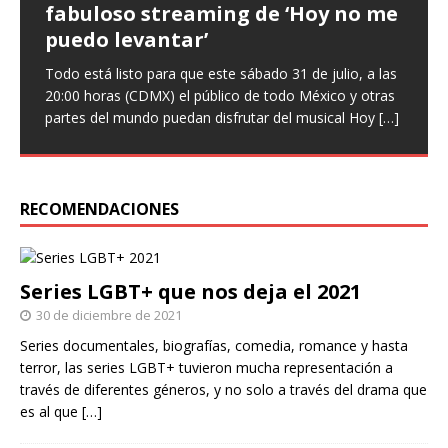
fabuloso streaming de ‘Hoy no me
que ‘Nuestro amor es arte’ en
‘Infieles’, una obra llena de
puedo levantar’
nuevo sencillo
enredos
Todo está listo para que este sábado 31 de julio, a las
Entrevista Divagadas por Richard Osuna (IG:
Este miércoles llega una nueva función de la comedia
20:00 horas (CDMX) el público de todo México y otras
@beepbeeprichiemx)Fotografías: Cortesía Nuestro
teatral Infieles, historia que promete Chapu Garza, uno
partes del mundo puedan disfrutar del musical Hoy
amor es arte es el nuevo sencillo de Paulina Goto en la
de los actores que forman parte de la obra, identificará
[…]
escena musical y a través del cual busca reflejar
a hombres y
[…]
[…]
RECOMENDACIONES
Series LGBT+ que nos deja el 2021
30 de diciembre de 2021
Series documentales, biografías, comedia, romance y hasta
terror, las series LGBT+ tuvieron mucha representación a
través de diferentes géneros, y no solo a través del drama que
es al que
[…]