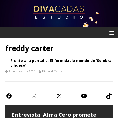
freddy carter
Frente a la pantalla: El formidable mundo de ‘Sombra
y hueso’
9 de mayo de 2021
Richard Osuna
Entrevista: Alma Cero promete
Entrevista: Paulina Goto expresa
Teatro CDMX: Prometen risas con