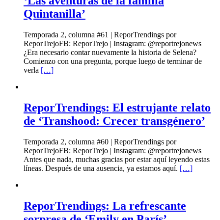
‘Las aventuras de la familia
Quintanilla’
Temporada 2, columna #61 | ReporTrendings por
ReporTrejoFB: ReporTrejo | Instagram: @reportrejonews
¿Era necesario contar nuevamente la historia de Selena?
Comienzo con una pregunta, porque luego de terminar de
verla
[…]
ReporTrendings: El estrujante relato
de ‘Transhood: Crecer transgénero’
Temporada 2, columna #60 | ReporTrendings por
ReporTrejoFB: ReporTrejo | Instagram: @reportrejonews
Antes que nada, muchas gracias por estar aquí leyendo estas
líneas. Después de una ausencia, ya estamos aquí.
[…]
ReporTrendings: La refrescante
sorpresa de ‘Emily en París’