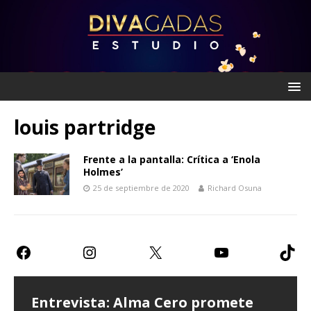
louis partridge
Frente a la pantalla: Crítica a ‘Enola
Holmes’
25 de septiembre de 2020
Richard Osuna
Entrevista: Alma Cero promete
Entrevista: Paulina Goto expresa
Teatro CDMX: Prometen risas con