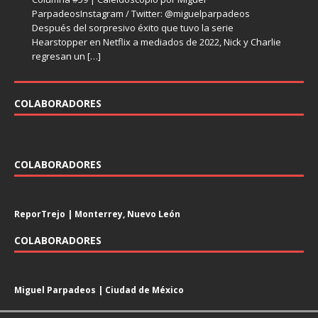
hace con
falso
Después del polémico recibimiento que tuvo en 2017 el
sociales que causaron un impacto en la década de los
[…]
[…]
ParpadeosInstagram / Twitter: @miguelparpadeos
ParpadeosInstagram / Twitter: @miguelparpadeos La
episodio VIII de Star Wars, el futuro del director Rian
noventa, uno
[…]
Después del sorpresivo éxito que tuvo la serie
televisión despidió en el primer semestre del 2023 varias
Johnson
[…]
Hearstopper en Netflix a mediados de 2022, Nick y Charlie
series emblemáticas de los últimos años. En el mundo de
regresan un
[…]
[…]
COLABORADORES
COLABORADORES
ReporTrejo | Monterrey, Nuevo León
COLABORADORES
Miguel Parpadeos | Ciudad de México