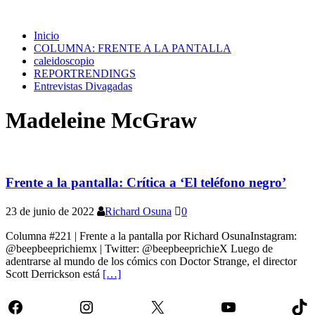
Inicio
COLUMNA: FRENTE A LA PANTALLA
caleidoscopio
REPORTRENDINGS
Entrevistas Divagadas
Madeleine McGraw
Frente a la pantalla: Crítica a ‘El teléfono negro’
23 de junio de 2022
Richard Osuna
0
Columna #221 | Frente a la pantalla por Richard OsunaInstagram:
@beepbeeprichiemx | Twitter: @beepbeeprichieX Luego de
adentrarse al mundo de los cómics con Doctor Strange, el director
Scott Derrickson está
[…]
Facebook
Instagram
X
YouTube
Tik