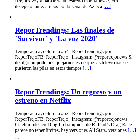
Hoy les voy a hablar de un estreno maravilloso y otro
decepcionante, ambos por la señal de Azteca
[…]
ReporTrendings: Las finales de
‘Survivor’ y ‘La voz 2020’
Temporada 2, columna #54 | ReporTrendings por
ReporTrejoFB: ReporTrejo | Instagram: @reportrejonews Sí
de algo no podemos quejarnos es de que las televisoras se
pusieron las pilas en estos tiempos
[…]
ReporTrendings: Un regreso y un
estreno en Netflix
Temporada 2, columna #53 | ReporTrendings por
ReporTrejoFB: ReporTrejo | Instagram: @reportrejonews
Celebridades en Drag La franquicia de RuPaul’s Drag Race
parece no tener límites, hay versiones All Stars, versiones
[…]