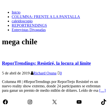
Inicio
COLUMNA: FRENTE A LA PANTALLA
caleidoscopio
REPORTRENDINGS
Entrevistas Divagadas
mega chile
ReporTrendings: Resistiré, la locura al límite
5 de abril de 2019
Richard Osuna
0
Columna #8 | #ReporTrendings por ReporTrejo Resistiré es un
nuevo reality show extremo, donde 24 participantes se enfrentan
para ganar un premio de medio millón de dólares. Leído de esa
[…]
Facebook
Instagram
X
YouTube
Tik