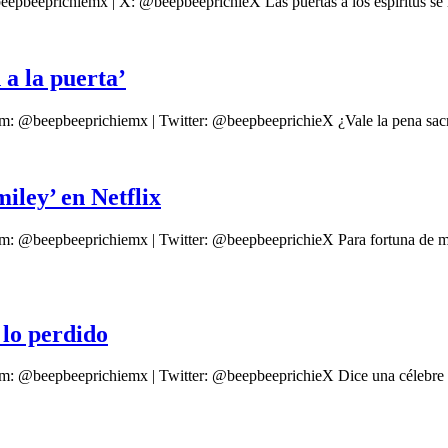
epbeeprichiemx | X: @beepbeeprichieX Las puertas a los espíritus se h
 a la puerta’
m: @beepbeeprichiemx | Twitter: @beepbeeprichieX ¿Vale la pena sacrifi
iley’ en Netflix
ram: @beepbeeprichiemx | Twitter: @beepbeeprichieX Para fortuna de
r lo perdido
am: @beepbeeprichiemx | Twitter: @beepbeeprichieX Dice una célebre f