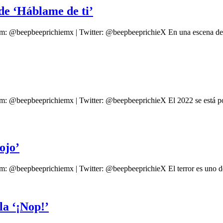
 de ‘Háblame de ti’
am: @beepbeeprichiemx | Twitter: @beepbeeprichieX En una escena de 
am: @beepbeeprichiemx | Twitter: @beepbeeprichieX El 2022 se está p
ojo’
m: @beepbeeprichiemx | Twitter: @beepbeeprichieX El terror es uno de
la ‘¡Nop!’