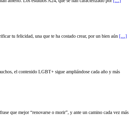
an abierto. Los estudios A24, que se han caracterizado por
[…]
car tu felicidad, una que te ha costado crear, por un bien aún
[…]
 muchos, el contenido LGBT+ sigue ampliándose cada año y más
rase que mejor “renovarse o morir”, y ante un camino cada vez más