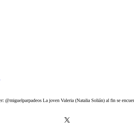
d
: @miguelparpadeos La joven Valeria (Natalia Solián) al fin se encuen
X