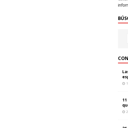
infor
BÚS
CON
La
es
1
11
qu
2