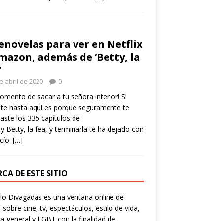
enovelas para ver en Netflix
mazon, además de ‘Betty, la
’
e abril de 2020
0
omento de sacar a tu señora interior! Si
ste hasta aquí es porque seguramente te
aste los 335 capítulos de
y Betty, la fea, y terminarla te ha dejado con
cío.
[…]
CA DE ESTE SITIO
io Divagadas es una ventana online de
 sobre cine, tv, espectáculos, estilo de vida,
ra general y LGBT con la finalidad de