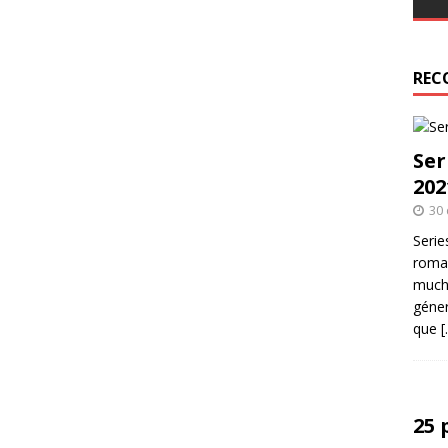
r
REC
Ser
202
30 
Serie
roman
mucha
géner
que
[
25 