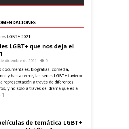
eflejar
[…]
OMENDACIONES
ies LGBT+ que nos deja el
1
de diciembre de 2021
0
s documentales, biografías, comedia,
ce y hasta terror, las series LGBT+ tuvieron
 representación a través de diferentes
os, y no solo a través del drama que es al
…]
películas de temática LGBT+