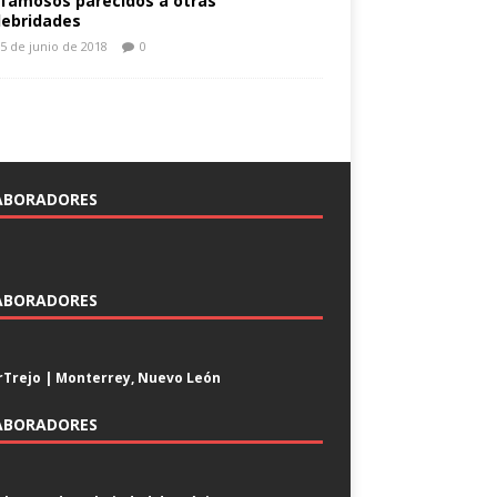
 famosos parecidos a otras
lebridades
5 de junio de 2018
0
ABORADORES
ABORADORES
Trejo | Monterrey, Nuevo León
ABORADORES