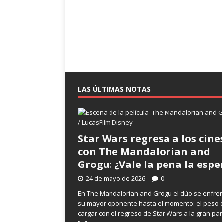
LAS ÚLTIMAS NOTAS
Star Wars regresa a los cine
con The Mandalorian and
Grogu: ¿Vale la pena la espe
24 de mayo de 2026
0
En The Mandalorian and Grogu el dúo se enfre
su mayor oponente hasta el momento: el peso 
cargar con el regreso de Star Wars a la gran pan