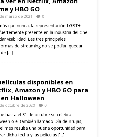
a ver en Netflix, Amazon
ime y HBO GO
 de marzo de 2021
0
más que nunca, la representación LGBT+
fuertemente presente en la industria del cine
dar visibilidad. Las tres principales
formas de streaming no se podían quedar
a de
[…]
películas disponibles en
flix, Amazon y HBO GO para
 en Halloween
de octubre de 2020
0
e hasta el 31 de octubre se celebra
ween o el también llamado Día de Brujas,
el mes resulta una buena oportunidad para
rar dicha fecha y las películas
[…]