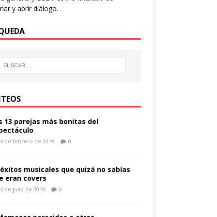
mar y abrir diálogo.
QUEDA
TEOS
s 13 parejas más bonitas del
pectáculo
4 de febrero de 2019
0
 éxitos musicales que quizá no sabías
e eran covers
4 de julio de 2018
0