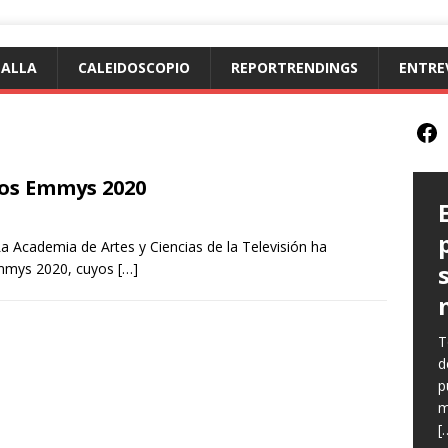
TALLA
CALEIDOSCOPIO
REPORTRENDINGS
ENTRE
los Emmys 2020
La Academia de Artes y Ciencias de la Televisión ha
Emmys 2020, cuyos
[…]
T
E
E
d
(
l
p
C
p
m
n
q
[
e
h