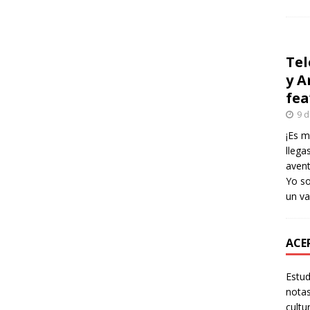
Tel
y A
fea
9 d
¡Es m
llega
avent
Yo so
un va
ACER
Estud
notas
cultu