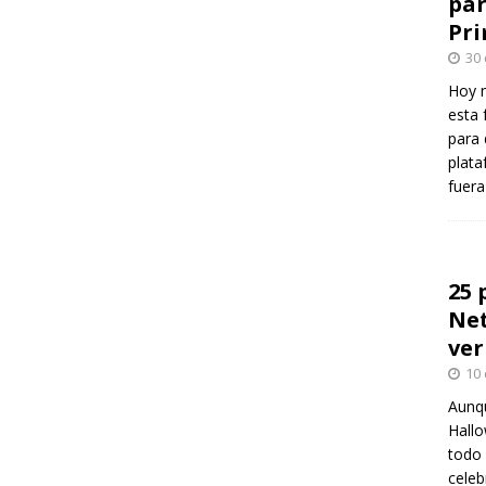
par
Pr
30
Hoy 
esta 
para 
plata
fuer
25 
Net
ver
10 
Aunqu
Hallo
todo 
celeb