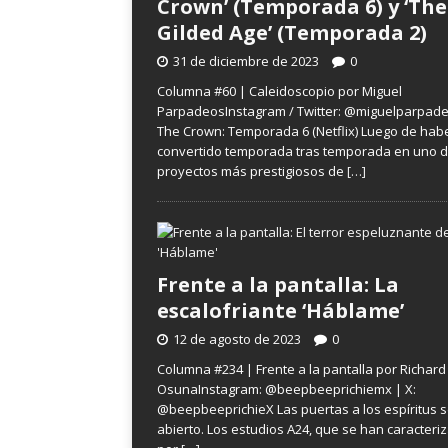
Crown’ (Temporada 6) y ‘The
Gilded Age’ (Temporada 2)
31 de diciembre de 2023
0
Columna #60 | Caleidoscopio por Miguel
ParpadeosInstagram / Twitter: @miguelparpad
The Crown: Temporada 6 (Netflix) Luego de hab
convertido temporada tras temporada en uno d
proyectos más prestigiosos de
[…]
Frente a la pantalla: La
escalofriante ‘Háblame’
12 de agosto de 2023
0
Columna #234 | Frente a la pantalla por Richard
OsunaInstagram: @beepbeeprichiemx | X:
@beepbeeprichieX Las puertas a los espíritus 
abierto. Los estudios A24, que se han caracteri