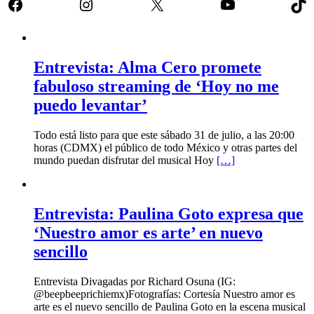
Facebook
Instagram
X
YouTube
Tik
Entrevista: Alma Cero promete
fabuloso streaming de ‘Hoy no me
puedo levantar’
Todo está listo para que este sábado 31 de julio, a las 20:00
horas (CDMX) el público de todo México y otras partes del
mundo puedan disfrutar del musical Hoy
[…]
Entrevista: Paulina Goto expresa que
‘Nuestro amor es arte’ en nuevo
sencillo
Entrevista Divagadas por Richard Osuna (IG:
@beepbeeprichiemx)Fotografías: Cortesía Nuestro amor es
arte es el nuevo sencillo de Paulina Goto en la escena musical