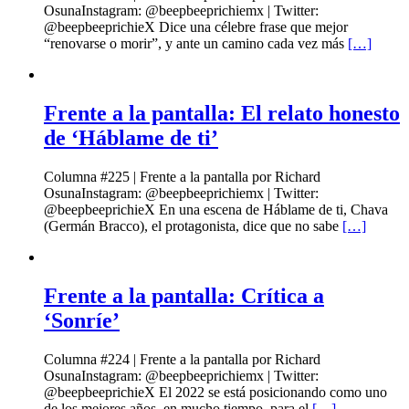
OsunaInstagram: @beepbeeprichiemx | Twitter:
@beepbeeprichieX Dice una célebre frase que mejor
“renovarse o morir”, y ante un camino cada vez más
[…]
Frente a la pantalla: El relato honesto
de ‘Háblame de ti’
Columna #225 | Frente a la pantalla por Richard
OsunaInstagram: @beepbeeprichiemx | Twitter:
@beepbeeprichieX En una escena de Háblame de ti, Chava
(Germán Bracco), el protagonista, dice que no sabe
[…]
Frente a la pantalla: Crítica a
‘Sonríe’
Columna #224 | Frente a la pantalla por Richard
OsunaInstagram: @beepbeeprichiemx | Twitter:
@beepbeeprichieX El 2022 se está posicionando como uno
de los mejores años, en mucho tiempo, para el
[…]