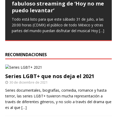
fabuloso streaming de ‘Hoy no me
que ‘Nuestro amor es arte’ en
‘Infieles’, una obra llena de
puedo levantar’
nuevo sencillo
enredos
Todo está listo para que este sábado 31 de julio, a las
Entrevista Divagadas por Richard Osuna (IG:
Este miércoles llega una nueva función de la comedia
20:00 horas (CDMX) el público de todo México y otras
@beepbeeprichiemx)Fotografías: Cortesía Nuestro
teatral Infieles, historia que promete Chapu Garza, uno
partes del mundo puedan disfrutar del musical Hoy
amor es arte es el nuevo sencillo de Paulina Goto en la
de los actores que forman parte de la obra, identificará
[…]
escena musical y a través del cual busca reflejar
a hombres y
[…]
[…]
RECOMENDACIONES
Series LGBT+ que nos deja el 2021
30 de diciembre de 2021
Series documentales, biografías, comedia, romance y hasta
terror, las series LGBT+ tuvieron mucha representación a
través de diferentes géneros, y no solo a través del drama que
es al que
[…]