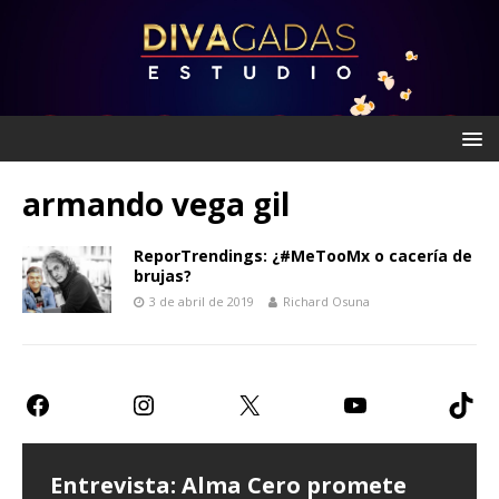
armando vega gil
ReporTrendings: ¿#MeTooMx o cacería de
brujas?
3 de abril de 2019
Richard Osuna
Entrevista: Alma Cero promete
Entrevista: Paulina Goto expresa
Teatro CDMX: Prometen risas con