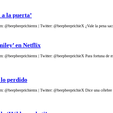
 a la puerta’
m: @beepbeeprichiemx | Twitter: @beepbeeprichieX ¿Vale la pena sacrifi
iley’ en Netflix
ram: @beepbeeprichiemx | Twitter: @beepbeeprichieX Para fortuna de
r lo perdido
am: @beepbeeprichiemx | Twitter: @beepbeeprichieX Dice una célebre f