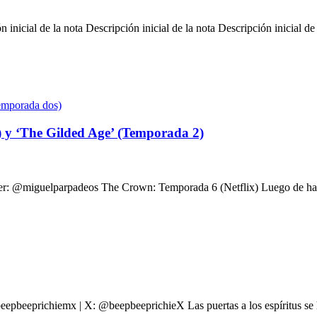
n inicial de la nota Descripción inicial de la nota Descripción inicial de
 y ‘The Gilded Age’ (Temporada 2)
er: @miguelparpadeos The Crown: Temporada 6 (Netflix) Luego de habe
epbeeprichiemx | X: @beepbeeprichieX Las puertas a los espíritus se h