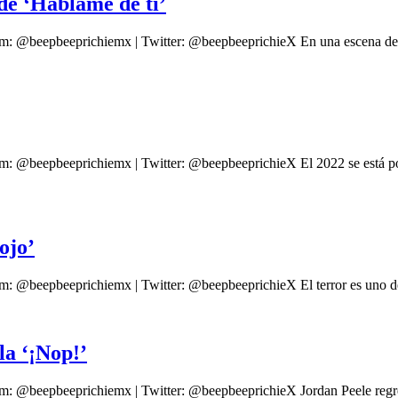
 de ‘Háblame de ti’
am: @beepbeeprichiemx | Twitter: @beepbeeprichieX En una escena de 
am: @beepbeeprichiemx | Twitter: @beepbeeprichieX El 2022 se está p
ojo’
m: @beepbeeprichiemx | Twitter: @beepbeeprichieX El terror es uno de
la ‘¡Nop!’
m: @beepbeeprichiemx | Twitter: @beepbeeprichieX Jordan Peele regresa 