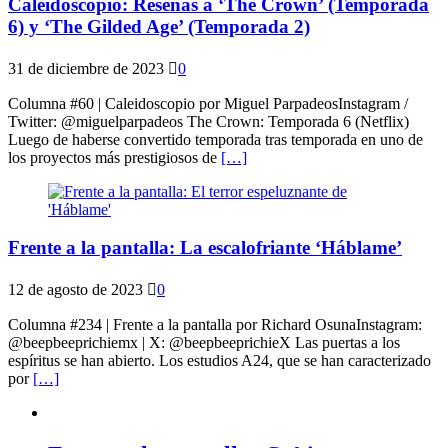
Caleidoscopio: Reseñas a ‘The Crown’ (Temporada
6) y ‘The Gilded Age’ (Temporada 2)
31 de diciembre de 2023
0
Columna #60 | Caleidoscopio por Miguel ParpadeosInstagram /
Twitter: @miguelparpadeos The Crown: Temporada 6 (Netflix)
Luego de haberse convertido temporada tras temporada en uno de
los proyectos más prestigiosos de
[…]
Frente a la pantalla: La escalofriante ‘Háblame’
12 de agosto de 2023
0
Columna #234 | Frente a la pantalla por Richard OsunaInstagram:
@beepbeeprichiemx | X: @beepbeeprichieX Las puertas a los
espíritus se han abierto. Los estudios A24, que se han caracterizado
por
[…]