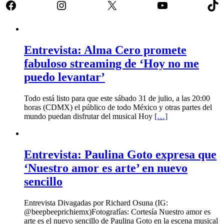
Facebook
Instagram
X
YouTube
Tik
Entrevista: Alma Cero promete
fabuloso streaming de ‘Hoy no me
puedo levantar’
Todo está listo para que este sábado 31 de julio, a las 20:00
horas (CDMX) el público de todo México y otras partes del
mundo puedan disfrutar del musical Hoy
[…]
Entrevista: Paulina Goto expresa que
‘Nuestro amor es arte’ en nuevo
sencillo
Entrevista Divagadas por Richard Osuna (IG:
@beepbeeprichiemx)Fotografías: Cortesía Nuestro amor es
arte es el nuevo sencillo de Paulina Goto en la escena musical