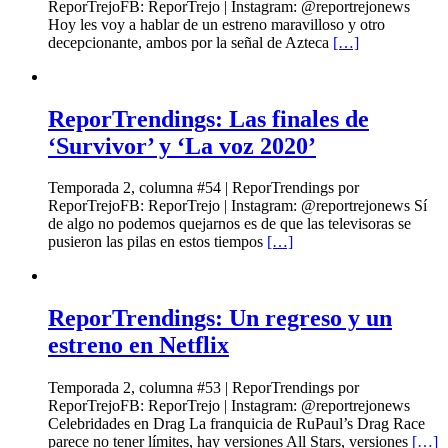
ReporTrejoFB: ReporTrejo | Instagram: @reportrejonews
Hoy les voy a hablar de un estreno maravilloso y otro
decepcionante, ambos por la señal de Azteca
[…]
ReporTrendings: Las finales de
‘Survivor’ y ‘La voz 2020’
Temporada 2, columna #54 | ReporTrendings por
ReporTrejoFB: ReporTrejo | Instagram: @reportrejonews Sí
de algo no podemos quejarnos es de que las televisoras se
pusieron las pilas en estos tiempos
[…]
ReporTrendings: Un regreso y un
estreno en Netflix
Temporada 2, columna #53 | ReporTrendings por
ReporTrejoFB: ReporTrejo | Instagram: @reportrejonews
Celebridades en Drag La franquicia de RuPaul’s Drag Race
parece no tener límites, hay versiones All Stars, versiones
[…]