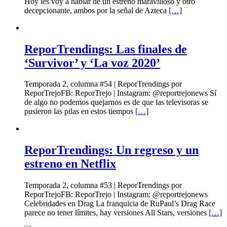
Hoy les voy a hablar de un estreno maravilloso y otro
decepcionante, ambos por la señal de Azteca
[…]
ReporTrendings: Las finales de
‘Survivor’ y ‘La voz 2020’
Temporada 2, columna #54 | ReporTrendings por
ReporTrejoFB: ReporTrejo | Instagram: @reportrejonews Sí
de algo no podemos quejarnos es de que las televisoras se
pusieron las pilas en estos tiempos
[…]
ReporTrendings: Un regreso y un
estreno en Netflix
Temporada 2, columna #53 | ReporTrendings por
ReporTrejoFB: ReporTrejo | Instagram: @reportrejonews
Celebridades en Drag La franquicia de RuPaul’s Drag Race
parece no tener límites, hay versiones All Stars, versiones
[…]