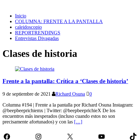
Inicio
COLUMNA: FRENTE A LA PANTALLA
caleidoscopio
REPORTRENDINGS
Entrevistas Divagadas
Clases de historia
Frente a la pantalla: Crítica a ‘Clases de historia’
9 de septiembre de 2021
Richard Osuna
0
Columna #194 | Frente a la pantalla por Richard Osuna Instagram:
@beepbeeprichiemx | Twitter: @beepbeeprichieX De los
encuentros más inesperados (incluso cuando estos no son
precisamente afortunados) y con las
[…]
Facebook
Instagram
X
YouTube
Tik