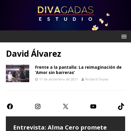
David Álvarez
Frente a la pantalla: La reimaginación de
‘Amor sin barreras’
11 de diciembre de 2021
Richard Osuna
Entrevista: Alma Cero promete
Entrevista: Paulina Goto expresa
Teatro CDMX: Prometen risas con