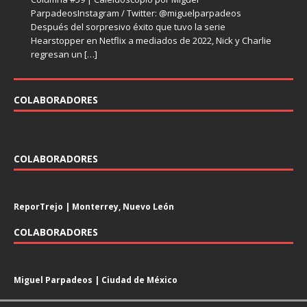
hace con
falso
Después del polémico recibimiento que tuvo en 2017 el
sociales que causaron un impacto en la década de los
[…]
[…]
ParpadeosInstagram / Twitter: @miguelparpadeos
ParpadeosInstagram / Twitter: @miguelparpadeos La
episodio VIII de Star Wars, el futuro del director Rian
noventa, uno
[…]
Después del sorpresivo éxito que tuvo la serie
televisión despidió en el primer semestre del 2023 varias
Johnson
[…]
Hearstopper en Netflix a mediados de 2022, Nick y Charlie
series emblemáticas de los últimos años. En el mundo de
regresan un
[…]
[…]
COLABORADORES
COLABORADORES
ReporTrejo | Monterrey, Nuevo León
COLABORADORES
Miguel Parpadeos | Ciudad de México