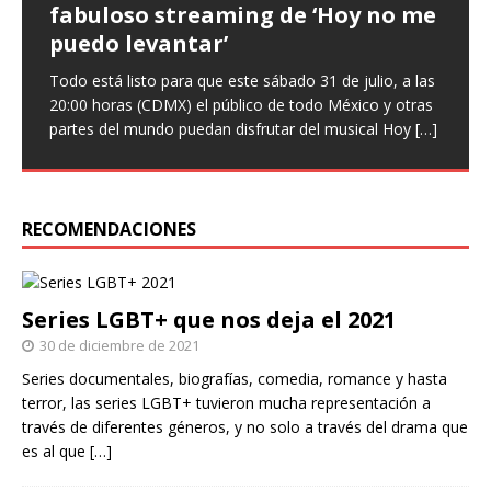
fabuloso streaming de ‘Hoy no me
que ‘Nuestro amor es arte’ en
‘Infieles’, una obra llena de
puedo levantar’
nuevo sencillo
enredos
Todo está listo para que este sábado 31 de julio, a las
Entrevista Divagadas por Richard Osuna (IG:
Este miércoles llega una nueva función de la comedia
20:00 horas (CDMX) el público de todo México y otras
@beepbeeprichiemx)Fotografías: Cortesía Nuestro
teatral Infieles, historia que promete Chapu Garza, uno
partes del mundo puedan disfrutar del musical Hoy
amor es arte es el nuevo sencillo de Paulina Goto en la
de los actores que forman parte de la obra, identificará
[…]
escena musical y a través del cual busca reflejar
a hombres y
[…]
[…]
RECOMENDACIONES
Series LGBT+ que nos deja el 2021
30 de diciembre de 2021
Series documentales, biografías, comedia, romance y hasta
terror, las series LGBT+ tuvieron mucha representación a
través de diferentes géneros, y no solo a través del drama que
es al que
[…]