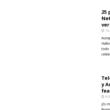
25 
Net
ver
10 
Aunqu
Hallo
todo 
celeb
Tel
y A
fea
9 d
¡Es m
llega