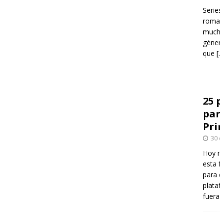
Serie
roman
mucha
géner
que
[
25 
par
Pr
30
Hoy 
esta 
para 
plata
fuer