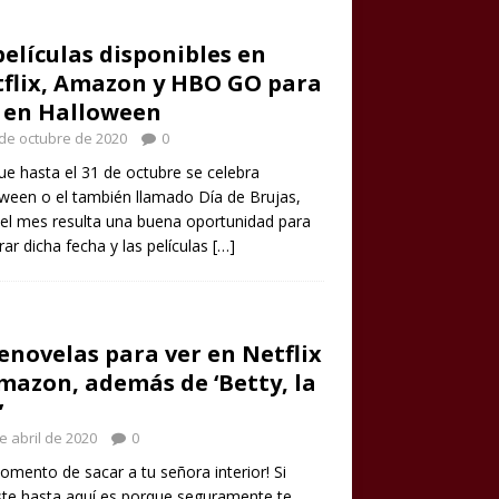
películas disponibles en
flix, Amazon y HBO GO para
 en Halloween
de octubre de 2020
0
e hasta el 31 de octubre se celebra
ween o el también llamado Día de Brujas,
el mes resulta una buena oportunidad para
rar dicha fecha y las películas
[…]
enovelas para ver en Netflix
mazon, además de ‘Betty, la
’
e abril de 2020
0
omento de sacar a tu señora interior! Si
ste hasta aquí es porque seguramente te