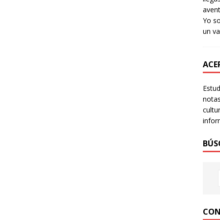
avent
Yo so
un va
ACER
Estud
notas
cultu
infor
BÚS
CON