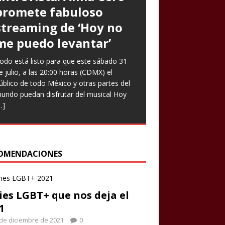
promete fabuloso
Goto expresa que
Prometen risas con
streaming de ‘Hoy no
‘Nuestro amor es arte’
‘Infieles’, una obra
me puedo levantar’
en nuevo sencillo
llena de enredos
odo está listo para que este sábado 31
ntrevista Divagadas por Richard Osuna
ste miércoles llega una nueva función de
e julio, a las 20:00 horas (CDMX) el
IG: @beepbeeprichiemx)Fotografías:
a comedia teatral Infieles, historia que
úblico de todo México y otras partes del
ortesía Nuestro amor es arte es el
romete Chapu Garza, uno de los actores
undo puedan disfrutar del musical Hoy
uevo sencillo de Paulina Goto en la
ue forman parte de la obra, identificará a
…]
scena musical y a través del cual busca
ombres y
[…]
eflejar
[…]
OMENDACIONES
ies LGBT+ que nos deja el
1
de diciembre de 2021
0