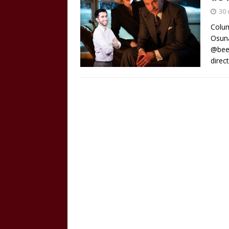
30 
Colum
Osuna
@bee
direc