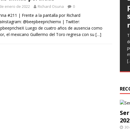
de enero de 2022
Richard Osuna
0
na #211 | Frente a la pantalla por Richard
Instagram: @beepbeeprichiemx | Twitter:
pbeeprichieX Luego de cuatro años de ausencia como
tor, el mexicano Guillermo del Toro regresa con su
[…]
T
E
E
d
(
l
p
C
p
m
n
q
[
e
h
r
REC
Ser
202
30 