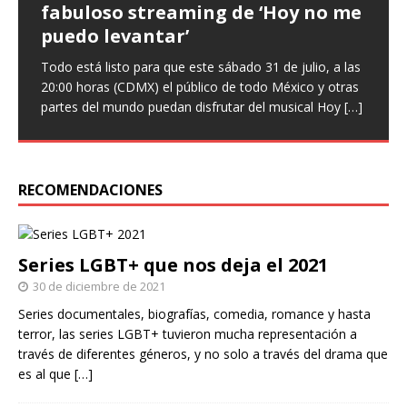
fabuloso streaming de ‘Hoy no me
que ‘Nuestro amor es arte’ en
‘Infieles’, una obra llena de
puedo levantar’
nuevo sencillo
enredos
Todo está listo para que este sábado 31 de julio, a las
Entrevista Divagadas por Richard Osuna (IG:
Este miércoles llega una nueva función de la comedia
20:00 horas (CDMX) el público de todo México y otras
@beepbeeprichiemx)Fotografías: Cortesía Nuestro
teatral Infieles, historia que promete Chapu Garza, uno
partes del mundo puedan disfrutar del musical Hoy
amor es arte es el nuevo sencillo de Paulina Goto en la
de los actores que forman parte de la obra, identificará
[…]
escena musical y a través del cual busca reflejar
a hombres y
[…]
[…]
RECOMENDACIONES
Series LGBT+ que nos deja el 2021
30 de diciembre de 2021
Series documentales, biografías, comedia, romance y hasta
terror, las series LGBT+ tuvieron mucha representación a
través de diferentes géneros, y no solo a través del drama que
es al que
[…]