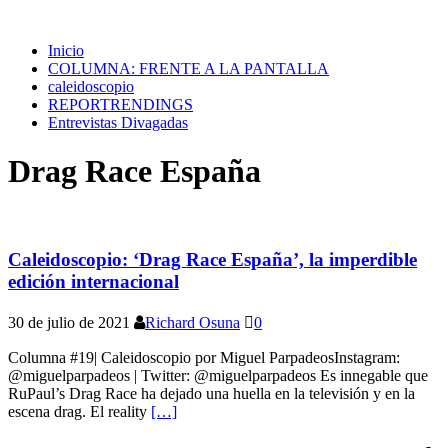
Inicio
COLUMNA: FRENTE A LA PANTALLA
caleidoscopio
REPORTRENDINGS
Entrevistas Divagadas
Drag Race España
Caleidoscopio: ‘Drag Race España’, la imperdible
edición internacional
30 de julio de 2021
Richard Osuna
0
Columna #19| Caleidoscopio por Miguel ParpadeosInstagram:
@miguelparpadeos | Twitter: @miguelparpadeos Es innegable que
RuPaul’s Drag Race ha dejado una huella en la televisión y en la
escena drag. El reality
[…]