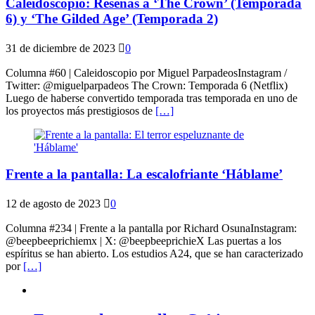
Caleidoscopio: Reseñas a ‘The Crown’ (Temporada
6) y ‘The Gilded Age’ (Temporada 2)
31 de diciembre de 2023
0
Columna #60 | Caleidoscopio por Miguel ParpadeosInstagram /
Twitter: @miguelparpadeos The Crown: Temporada 6 (Netflix)
Luego de haberse convertido temporada tras temporada en uno de
los proyectos más prestigiosos de
[…]
Frente a la pantalla: La escalofriante ‘Háblame’
12 de agosto de 2023
0
Columna #234 | Frente a la pantalla por Richard OsunaInstagram:
@beepbeeprichiemx | X: @beepbeeprichieX Las puertas a los
espíritus se han abierto. Los estudios A24, que se han caracterizado
por
[…]