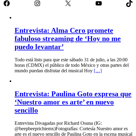
Facebook
Instagram
X
YouTube
Tik
Entrevista: Alma Cero promete
fabuloso streaming de ‘Hoy no me
puedo levantar’
Todo está listo para que este sábado 31 de julio, a las 20:00
horas (CDMX) el público de todo México y otras partes del
mundo puedan disfrutar del musical Hoy
[…]
Entrevista: Paulina Goto expresa que
‘Nuestro amor es arte’ en nuevo
sencillo
Entrevista Divagadas por Richard Osuna (IG:
@beepbeeprichiemx)Fotografías: Cortesía Nuestro amor es
arte es el nuevo sencillo de Paulina Goto en la escena musical