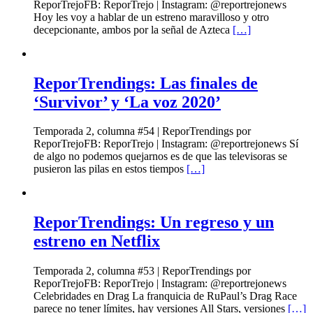
ReporTrejoFB: ReporTrejo | Instagram: @reportrejonews
Hoy les voy a hablar de un estreno maravilloso y otro
decepcionante, ambos por la señal de Azteca
[…]
ReporTrendings: Las finales de
‘Survivor’ y ‘La voz 2020’
Temporada 2, columna #54 | ReporTrendings por
ReporTrejoFB: ReporTrejo | Instagram: @reportrejonews Sí
de algo no podemos quejarnos es de que las televisoras se
pusieron las pilas en estos tiempos
[…]
ReporTrendings: Un regreso y un
estreno en Netflix
Temporada 2, columna #53 | ReporTrendings por
ReporTrejoFB: ReporTrejo | Instagram: @reportrejonews
Celebridades en Drag La franquicia de RuPaul’s Drag Race
parece no tener límites, hay versiones All Stars, versiones
[…]