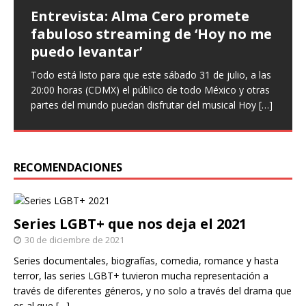
Entrevista: Alma Cero promete
Entrevista: Paulina Goto expresa
Teatro CDMX: Prometen risas con
fabuloso streaming de ‘Hoy no me
que ‘Nuestro amor es arte’ en
‘Infieles’, una obra llena de
puedo levantar’
nuevo sencillo
enredos
Todo está listo para que este sábado 31 de julio, a las
Entrevista Divagadas por Richard Osuna (IG:
Este miércoles llega una nueva función de la comedia
20:00 horas (CDMX) el público de todo México y otras
@beepbeeprichiemx)Fotografías: Cortesía Nuestro
teatral Infieles, historia que promete Chapu Garza, uno
partes del mundo puedan disfrutar del musical Hoy
amor es arte es el nuevo sencillo de Paulina Goto en la
de los actores que forman parte de la obra, identificará
[…]
escena musical y a través del cual busca reflejar
a hombres y
[…]
[…]
RECOMENDACIONES
Series LGBT+ que nos deja el 2021
30 de diciembre de 2021
Series documentales, biografías, comedia, romance y hasta
terror, las series LGBT+ tuvieron mucha representación a
través de diferentes géneros, y no solo a través del drama que
es al que
[…]