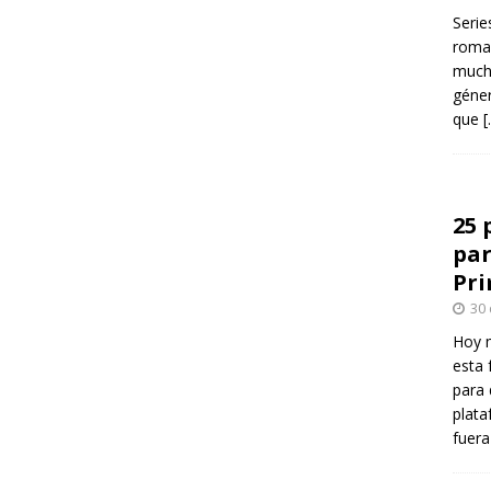
Serie
roman
mucha
géner
que
[
25 
par
Pr
30
Hoy 
esta 
para 
plata
fuer