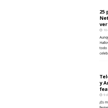
25 
Net
ver
10 
Aunqu
Hallo
todo 
celeb
Tel
y A
fea
9 d
¡Es m
llega