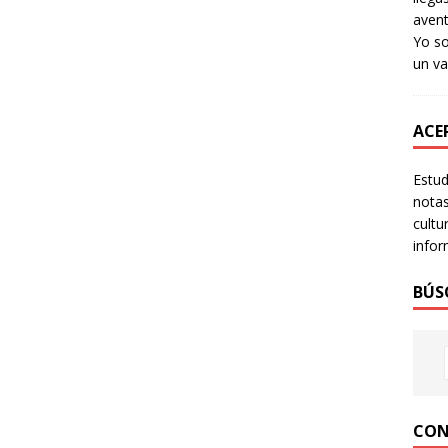
avent
Yo so
un va
ACER
Estud
notas
cultu
infor
BÚS
CON