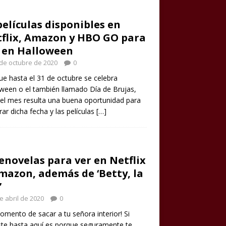
películas disponibles en
flix, Amazon y HBO GO para
 en Halloween
de octubre de 2020
0
e hasta el 31 de octubre se celebra
ween o el también llamado Día de Brujas,
el mes resulta una buena oportunidad para
rar dicha fecha y las películas
[…]
enovelas para ver en Netflix
mazon, además de ‘Betty, la
’
e abril de 2020
0
omento de sacar a tu señora interior! Si
ste hasta aquí es porque seguramente te