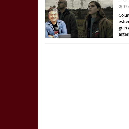
17 
Colum
estre
gran 
anter