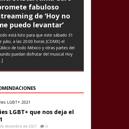
promete fabuloso
Goto expresa que
Prometen risas con
streaming de ‘Hoy no
‘Nuestro amor es arte’
‘Infieles’, una obra
me puedo levantar’
en nuevo sencillo
llena de enredos
odo está listo para que este sábado 31
ntrevista Divagadas por Richard Osuna
ste miércoles llega una nueva función de
e julio, a las 20:00 horas (CDMX) el
IG: @beepbeeprichiemx)Fotografías:
a comedia teatral Infieles, historia que
úblico de todo México y otras partes del
ortesía Nuestro amor es arte es el
romete Chapu Garza, uno de los actores
undo puedan disfrutar del musical Hoy
uevo sencillo de Paulina Goto en la
ue forman parte de la obra, identificará a
…]
scena musical y a través del cual busca
ombres y
[…]
eflejar
[…]
OMENDACIONES
ies LGBT+ que nos deja el
1
de diciembre de 2021
0