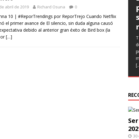
de abril de 2019
Richard Osuna
0
na 10 | #ReporTrendings por ReporTrejo Cuando Netflix
nó el primer avance de El silencio, sin duda alguna causó
expectativa debido al anterior gran éxito de Bird box (la
ior
[…]
T
E
E
d
(
l
p
C
p
m
n
q
[
e
h
r
REC
Ser
202
30 