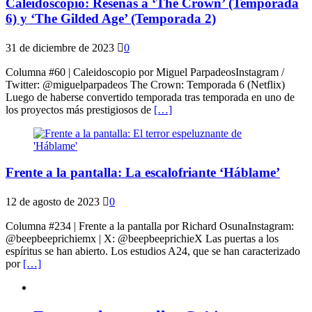
Caleidoscopio: Reseñas a ‘The Crown’ (Temporada
6) y ‘The Gilded Age’ (Temporada 2)
31 de diciembre de 2023
0
Columna #60 | Caleidoscopio por Miguel ParpadeosInstagram /
Twitter: @miguelparpadeos The Crown: Temporada 6 (Netflix)
Luego de haberse convertido temporada tras temporada en uno de
los proyectos más prestigiosos de
[…]
Frente a la pantalla: La escalofriante ‘Háblame’
12 de agosto de 2023
0
Columna #234 | Frente a la pantalla por Richard OsunaInstagram:
@beepbeeprichiemx | X: @beepbeeprichieX Las puertas a los
espíritus se han abierto. Los estudios A24, que se han caracterizado
por
[…]