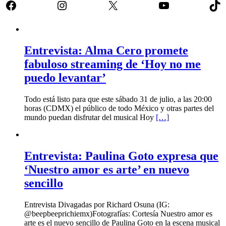
Facebook
Instagram
X
YouTube
Tik
Entrevista: Alma Cero promete
fabuloso streaming de ‘Hoy no me
puedo levantar’
Todo está listo para que este sábado 31 de julio, a las 20:00
horas (CDMX) el público de todo México y otras partes del
mundo puedan disfrutar del musical Hoy
[…]
Entrevista: Paulina Goto expresa que
‘Nuestro amor es arte’ en nuevo
sencillo
Entrevista Divagadas por Richard Osuna (IG:
@beepbeeprichiemx)Fotografías: Cortesía Nuestro amor es
arte es el nuevo sencillo de Paulina Goto en la escena musical