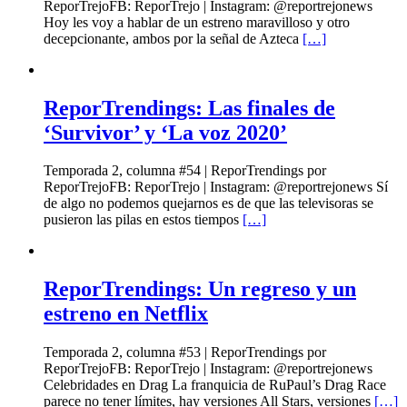
ReporTrejoFB: ReporTrejo | Instagram: @reportrejonews
Hoy les voy a hablar de un estreno maravilloso y otro
decepcionante, ambos por la señal de Azteca
[…]
ReporTrendings: Las finales de
‘Survivor’ y ‘La voz 2020’
Temporada 2, columna #54 | ReporTrendings por
ReporTrejoFB: ReporTrejo | Instagram: @reportrejonews Sí
de algo no podemos quejarnos es de que las televisoras se
pusieron las pilas en estos tiempos
[…]
ReporTrendings: Un regreso y un
estreno en Netflix
Temporada 2, columna #53 | ReporTrendings por
ReporTrejoFB: ReporTrejo | Instagram: @reportrejonews
Celebridades en Drag La franquicia de RuPaul’s Drag Race
parece no tener límites, hay versiones All Stars, versiones
[…]