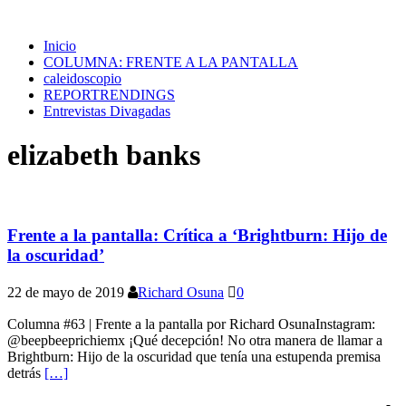
Inicio
COLUMNA: FRENTE A LA PANTALLA
caleidoscopio
REPORTRENDINGS
Entrevistas Divagadas
elizabeth banks
Frente a la pantalla: Crítica a ‘Brightburn: Hijo de
la oscuridad’
22 de mayo de 2019
Richard Osuna
0
Columna #63 | Frente a la pantalla por Richard OsunaInstagram:
@beepbeeprichiemx ¡Qué decepción! No otra manera de llamar a
Brightburn: Hijo de la oscuridad que tenía una estupenda premisa
detrás
[…]