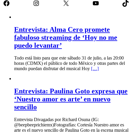
Facebook
Instagram
X
YouTube
Tik
Entrevista: Alma Cero promete
fabuloso streaming de ‘Hoy no me
puedo levantar’
Todo está listo para que este sábado 31 de julio, a las 20:00
horas (CDMX) el público de todo México y otras partes del
mundo puedan disfrutar del musical Hoy
[…]
Entrevista: Paulina Goto expresa que
‘Nuestro amor es arte’ en nuevo
sencillo
Entrevista Divagadas por Richard Osuna (IG:
@beepbeeprichiemx)Fotografías: Cortesía Nuestro amor es
arte es el nuevo sencillo de Paulina Goto en la escena musical