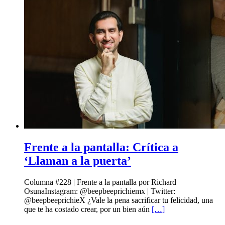
Frente a la pantalla: Crítica a
‘Llaman a la puerta’
Columna #228 | Frente a la pantalla por Richard
OsunaInstagram: @beepbeeprichiemx | Twitter:
@beepbeeprichieX ¿Vale la pena sacrificar tu felicidad, una
que te ha costado crear, por un bien aún
[…]