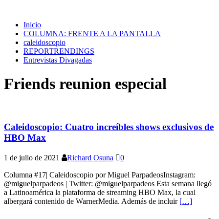
Inicio
COLUMNA: FRENTE A LA PANTALLA
caleidoscopio
REPORTRENDINGS
Entrevistas Divagadas
Friends reunion especial
Caleidoscopio: Cuatro increíbles shows exclusivos de
HBO Max
1 de julio de 2021
Richard Osuna
0
Columna #17| Caleidoscopio por Miguel ParpadeosInstagram:
@miguelparpadeos | Twitter: @miguelparpadeos Esta semana llegó
a Latinoamérica la plataforma de streaming HBO Max, la cual
albergará contenido de WarnerMedia. Además de incluir
[…]