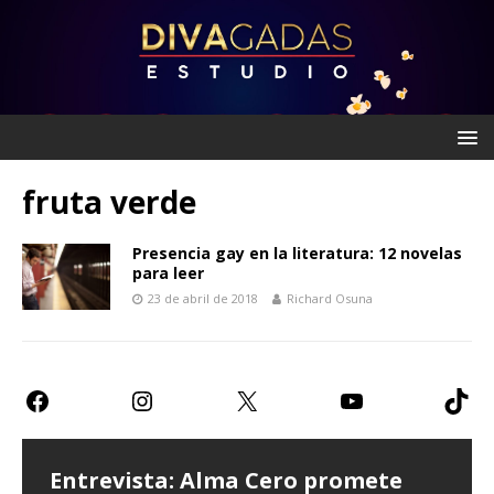
fruta verde
Presencia gay en la literatura: 12 novelas
para leer
23 de abril de 2018
Richard Osuna
Entrevista: Alma Cero promete
Entrevista: Paulina Goto expresa
Teatro CDMX: Prometen risas con