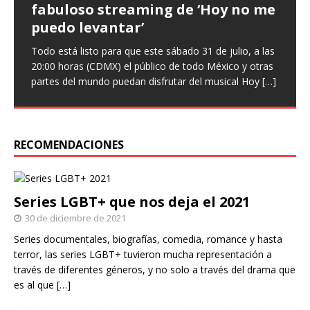
fabuloso streaming de ‘Hoy no me
que ‘Nuestro amor es arte’ en
‘Infieles’, una obra llena de
puedo levantar’
nuevo sencillo
enredos
Todo está listo para que este sábado 31 de julio, a las
Entrevista Divagadas por Richard Osuna (IG:
Este miércoles llega una nueva función de la comedia
20:00 horas (CDMX) el público de todo México y otras
@beepbeeprichiemx)Fotografías: Cortesía Nuestro
teatral Infieles, historia que promete Chapu Garza, uno
partes del mundo puedan disfrutar del musical Hoy
amor es arte es el nuevo sencillo de Paulina Goto en la
de los actores que forman parte de la obra, identificará
[…]
escena musical y a través del cual busca reflejar
a hombres y
[…]
[…]
RECOMENDACIONES
Series LGBT+ que nos deja el 2021
30 de diciembre de 2021
Series documentales, biografías, comedia, romance y hasta
terror, las series LGBT+ tuvieron mucha representación a
través de diferentes géneros, y no solo a través del drama que
es al que
[…]