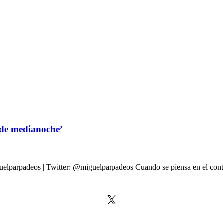
 de medianoche’
parpadeos | Twitter: @miguelparpadeos Cuando se piensa en el conteni
X