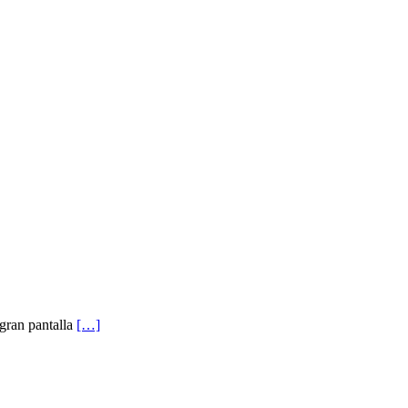
gran pantalla
[…]