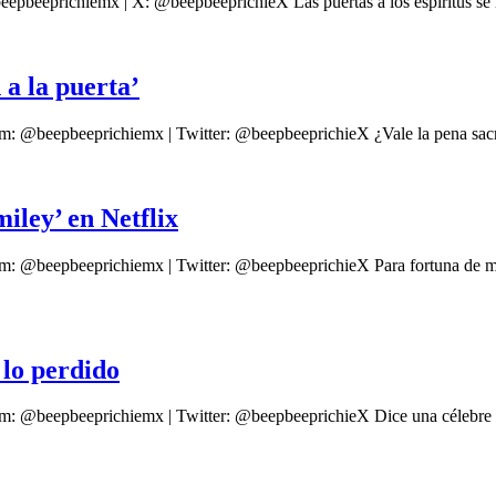
epbeeprichiemx | X: @beepbeeprichieX Las puertas a los espíritus se h
 a la puerta’
m: @beepbeeprichiemx | Twitter: @beepbeeprichieX ¿Vale la pena sacrifi
iley’ en Netflix
ram: @beepbeeprichiemx | Twitter: @beepbeeprichieX Para fortuna de
r lo perdido
am: @beepbeeprichiemx | Twitter: @beepbeeprichieX Dice una célebre f