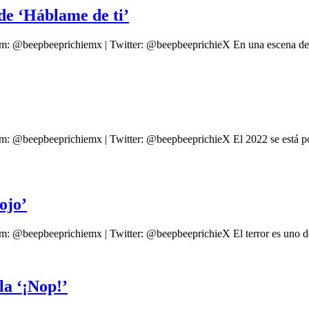
 de ‘Háblame de ti’
am: @beepbeeprichiemx | Twitter: @beepbeeprichieX En una escena de 
am: @beepbeeprichiemx | Twitter: @beepbeeprichieX El 2022 se está p
ojo’
m: @beepbeeprichiemx | Twitter: @beepbeeprichieX El terror es uno de
la ‘¡Nop!’