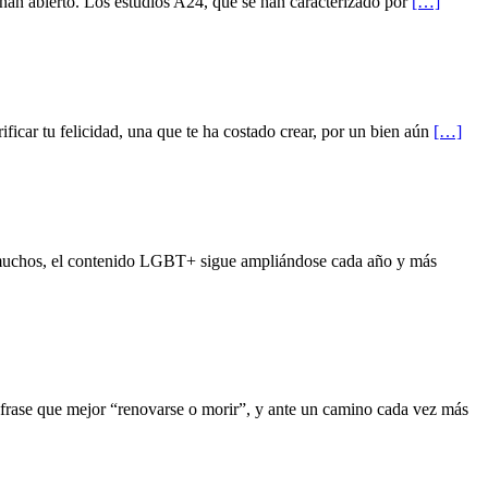
an abierto. Los estudios A24, que se han caracterizado por
[…]
car tu felicidad, una que te ha costado crear, por un bien aún
[…]
 muchos, el contenido LGBT+ sigue ampliándose cada año y más
rase que mejor “renovarse o morir”, y ante un camino cada vez más