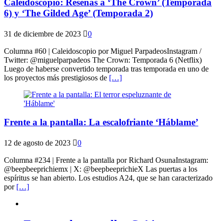
Caleidoscopio: Reseñas a ‘The Crown’ (Temporada
6) y ‘The Gilded Age’ (Temporada 2)
31 de diciembre de 2023
0
Columna #60 | Caleidoscopio por Miguel ParpadeosInstagram /
Twitter: @miguelparpadeos The Crown: Temporada 6 (Netflix)
Luego de haberse convertido temporada tras temporada en uno de
los proyectos más prestigiosos de
[…]
Frente a la pantalla: La escalofriante ‘Háblame’
12 de agosto de 2023
0
Columna #234 | Frente a la pantalla por Richard OsunaInstagram:
@beepbeeprichiemx | X: @beepbeeprichieX Las puertas a los
espíritus se han abierto. Los estudios A24, que se han caracterizado
por
[…]