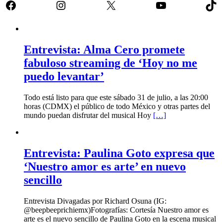
Facebook
Instagram
X
YouTube
Tik
Entrevista: Alma Cero promete
fabuloso streaming de ‘Hoy no me
puedo levantar’
Todo está listo para que este sábado 31 de julio, a las 20:00
horas (CDMX) el público de todo México y otras partes del
mundo puedan disfrutar del musical Hoy
[…]
Entrevista: Paulina Goto expresa que
‘Nuestro amor es arte’ en nuevo
sencillo
Entrevista Divagadas por Richard Osuna (IG:
@beepbeeprichiemx)Fotografías: Cortesía Nuestro amor es
arte es el nuevo sencillo de Paulina Goto en la escena musical