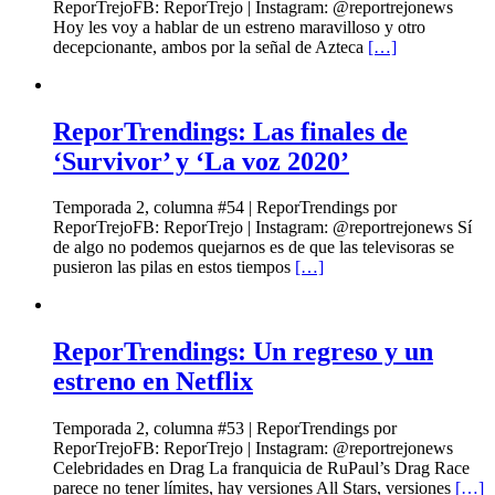
ReporTrejoFB: ReporTrejo | Instagram: @reportrejonews
Hoy les voy a hablar de un estreno maravilloso y otro
decepcionante, ambos por la señal de Azteca
[…]
ReporTrendings: Las finales de
‘Survivor’ y ‘La voz 2020’
Temporada 2, columna #54 | ReporTrendings por
ReporTrejoFB: ReporTrejo | Instagram: @reportrejonews Sí
de algo no podemos quejarnos es de que las televisoras se
pusieron las pilas en estos tiempos
[…]
ReporTrendings: Un regreso y un
estreno en Netflix
Temporada 2, columna #53 | ReporTrendings por
ReporTrejoFB: ReporTrejo | Instagram: @reportrejonews
Celebridades en Drag La franquicia de RuPaul’s Drag Race
parece no tener límites, hay versiones All Stars, versiones
[…]