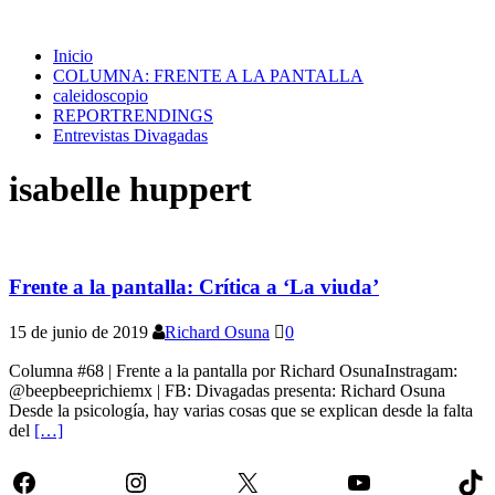
Inicio
COLUMNA: FRENTE A LA PANTALLA
caleidoscopio
REPORTRENDINGS
Entrevistas Divagadas
isabelle huppert
Frente a la pantalla: Crítica a ‘La viuda’
15 de junio de 2019
Richard Osuna
0
Columna #68 | Frente a la pantalla por Richard OsunaInstragam:
@beepbeeprichiemx | FB: Divagadas presenta: Richard Osuna
Desde la psicología, hay varias cosas que se explican desde la falta
del
[…]
Facebook
Instagram
X
YouTube
Tik