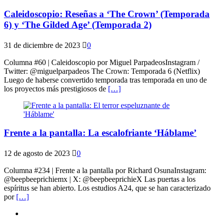
Caleidoscopio: Reseñas a ‘The Crown’ (Temporada
6) y ‘The Gilded Age’ (Temporada 2)
31 de diciembre de 2023
0
Columna #60 | Caleidoscopio por Miguel ParpadeosInstagram /
Twitter: @miguelparpadeos The Crown: Temporada 6 (Netflix)
Luego de haberse convertido temporada tras temporada en uno de
los proyectos más prestigiosos de
[…]
Frente a la pantalla: La escalofriante ‘Háblame’
12 de agosto de 2023
0
Columna #234 | Frente a la pantalla por Richard OsunaInstagram:
@beepbeeprichiemx | X: @beepbeeprichieX Las puertas a los
espíritus se han abierto. Los estudios A24, que se han caracterizado
por
[…]