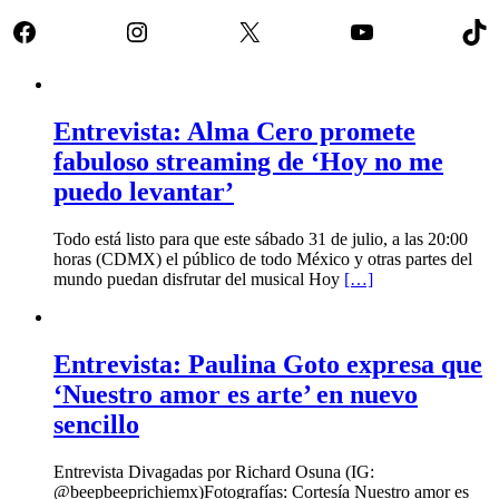
Facebook
Instagram
X
YouTube
Tik
Entrevista: Alma Cero promete
fabuloso streaming de ‘Hoy no me
puedo levantar’
Todo está listo para que este sábado 31 de julio, a las 20:00
horas (CDMX) el público de todo México y otras partes del
mundo puedan disfrutar del musical Hoy
[…]
Entrevista: Paulina Goto expresa que
‘Nuestro amor es arte’ en nuevo
sencillo
Entrevista Divagadas por Richard Osuna (IG:
@beepbeeprichiemx)Fotografías: Cortesía Nuestro amor es