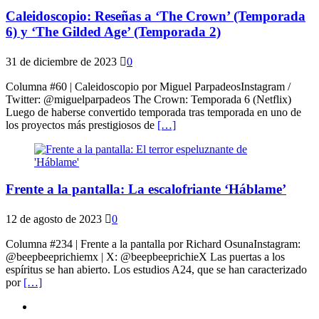
Caleidoscopio: Reseñas a ‘The Crown’ (Temporada
6) y ‘The Gilded Age’ (Temporada 2)
31 de diciembre de 2023
0
Columna #60 | Caleidoscopio por Miguel ParpadeosInstagram /
Twitter: @miguelparpadeos The Crown: Temporada 6 (Netflix)
Luego de haberse convertido temporada tras temporada en uno de
los proyectos más prestigiosos de
[…]
Frente a la pantalla: La escalofriante ‘Háblame’
12 de agosto de 2023
0
Columna #234 | Frente a la pantalla por Richard OsunaInstagram:
@beepbeeprichiemx | X: @beepbeeprichieX Las puertas a los
espíritus se han abierto. Los estudios A24, que se han caracterizado
por
[…]