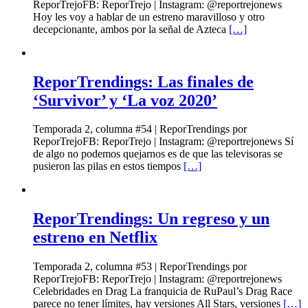
ReporTrejoFB: ReporTrejo | Instagram: @reportrejonews
Hoy les voy a hablar de un estreno maravilloso y otro
decepcionante, ambos por la señal de Azteca
[…]
ReporTrendings: Las finales de
‘Survivor’ y ‘La voz 2020’
Temporada 2, columna #54 | ReporTrendings por
ReporTrejoFB: ReporTrejo | Instagram: @reportrejonews Sí
de algo no podemos quejarnos es de que las televisoras se
pusieron las pilas en estos tiempos
[…]
ReporTrendings: Un regreso y un
estreno en Netflix
Temporada 2, columna #53 | ReporTrendings por
ReporTrejoFB: ReporTrejo | Instagram: @reportrejonews
Celebridades en Drag La franquicia de RuPaul’s Drag Race
parece no tener límites, hay versiones All Stars, versiones
[…]