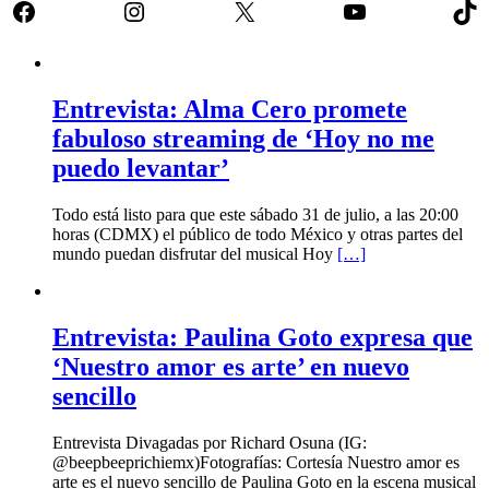
Facebook
Instagram
X
YouTube
Tik
Entrevista: Alma Cero promete
fabuloso streaming de ‘Hoy no me
puedo levantar’
Todo está listo para que este sábado 31 de julio, a las 20:00
horas (CDMX) el público de todo México y otras partes del
mundo puedan disfrutar del musical Hoy
[…]
Entrevista: Paulina Goto expresa que
‘Nuestro amor es arte’ en nuevo
sencillo
Entrevista Divagadas por Richard Osuna (IG:
@beepbeeprichiemx)Fotografías: Cortesía Nuestro amor es
arte es el nuevo sencillo de Paulina Goto en la escena musical