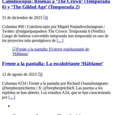
Caleidoscopio: Reseñas a ‘The Crown’ (Temporada
6) y ‘The Gilded Age’ (Temporada 2)
31 de diciembre de 2023
0
Columna #60 | Caleidoscopio por Miguel ParpadeosInstagram /
Twitter: @miguelparpadeos The Crown: Temporada 6 (Netflix)
Luego de haberse convertido temporada tras temporada en uno de
los proyectos más prestigiosos de
[…]
Frente a la pantalla: La escalofriante ‘Háblame’
12 de agosto de 2023
0
Columna #234 | Frente a la pantalla por Richard OsunaInstagram:
@beepbeeprichiemx | X: @beepbeeprichieX Las puertas a los
espíritus se han abierto. Los estudios A24, que se han caracterizado
por
[…]