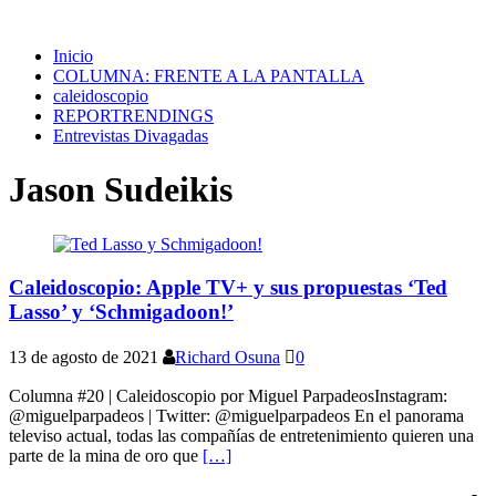
Inicio
COLUMNA: FRENTE A LA PANTALLA
caleidoscopio
REPORTRENDINGS
Entrevistas Divagadas
Jason Sudeikis
Caleidoscopio: Apple TV+ y sus propuestas ‘Ted
Lasso’ y ‘Schmigadoon!’
13 de agosto de 2021
Richard Osuna
0
Columna #20 | Caleidoscopio por Miguel ParpadeosInstagram:
@miguelparpadeos | Twitter: @miguelparpadeos En el panorama
televiso actual, todas las compañías de entretenimiento quieren una
parte de la mina de oro que
[…]