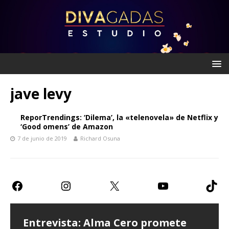
jave levy
ReporTrendings: ‘Dilema’, la «telenovela» de Netflix y
‘Good omens’ de Amazon
7 de junio de 2019
Richard Osuna
Entrevista: Alma Cero promete
Entrevista: Paulina Goto expresa
Teatro CDMX: Prometen risas con