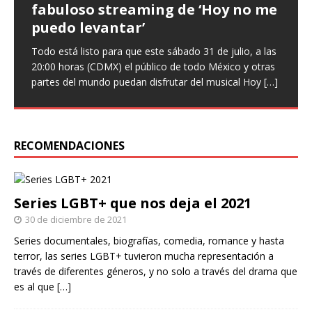
fabuloso streaming de ‘Hoy no me
que ‘Nuestro amor es arte’ en
‘Infieles’, una obra llena de
puedo levantar’
nuevo sencillo
enredos
Todo está listo para que este sábado 31 de julio, a las
Entrevista Divagadas por Richard Osuna (IG:
Este miércoles llega una nueva función de la comedia
20:00 horas (CDMX) el público de todo México y otras
@beepbeeprichiemx)Fotografías: Cortesía Nuestro
teatral Infieles, historia que promete Chapu Garza, uno
partes del mundo puedan disfrutar del musical Hoy
amor es arte es el nuevo sencillo de Paulina Goto en la
de los actores que forman parte de la obra, identificará
[…]
escena musical y a través del cual busca reflejar
a hombres y
[…]
[…]
RECOMENDACIONES
Series LGBT+ que nos deja el 2021
30 de diciembre de 2021
Series documentales, biografías, comedia, romance y hasta
terror, las series LGBT+ tuvieron mucha representación a
través de diferentes géneros, y no solo a través del drama que
es al que
[…]