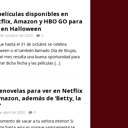
películas disponibles en
flix, Amazon y HBO GO para
 en Halloween
de octubre de 2020
0
e hasta el 31 de octubre se celebra
ween o el también llamado Día de Brujas,
el mes resulta una buena oportunidad para
rar dicha fecha y las películas
[…]
enovelas para ver en Netflix
mazon, además de ‘Betty, la
’
e abril de 2020
0
omento de sacar a tu señora interior! Si
ste hasta aquí es porque seguramente te