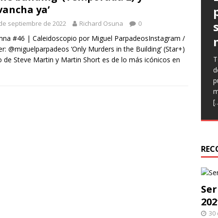
vancha ya’
de septiembre de 2022
Richard Osuna
0
na #46 | Caleidoscopio por Miguel ParpadeosInstagram /
er: @miguelparpadeos ‘Only Murders in the Building’ (Star+)
T
E
E
o de Steve Martin y Martin Short es de lo más icónicos en
d
(
l
p
C
p
m
n
q
[
e
h
r
REC
Ser
202
30 