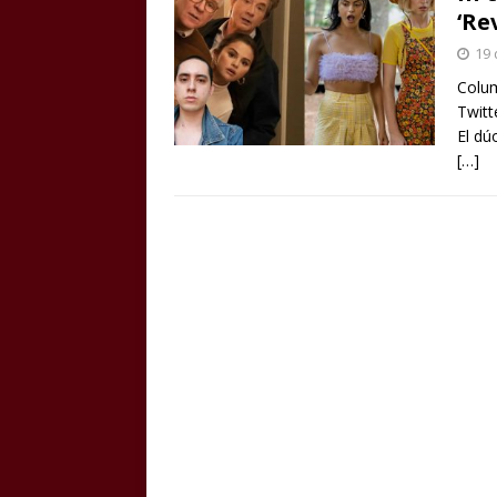
‘Re
19 
Colum
Twitt
El dú
[…]