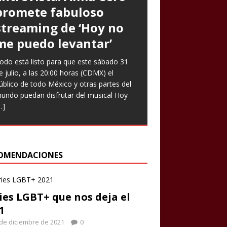
promete fabuloso
Goto expresa que
Prometen risas con
streaming de ‘Hoy no
‘Nuestro amor es arte’
‘Infieles’, una obra
me puedo levantar’
en nuevo sencillo
llena de enredos
odo está listo para que este sábado 31
ntrevista Divagadas por Richard Osuna
ste miércoles llega una nueva función de
e julio, a las 20:00 horas (CDMX) el
IG: @beepbeeprichiemx)Fotografías:
a comedia teatral Infieles, historia que
úblico de todo México y otras partes del
ortesía Nuestro amor es arte es el
romete Chapu Garza, uno de los actores
undo puedan disfrutar del musical Hoy
uevo sencillo de Paulina Goto en la
ue forman parte de la obra, identificará a
…]
scena musical y a través del cual busca
ombres y
[…]
eflejar
[…]
OMENDACIONES
ies LGBT+ que nos deja el
1
de diciembre de 2021
0