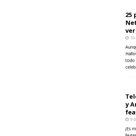
25 
Net
ver
10 
Aunqu
Hallo
todo 
celeb
Tel
y A
fea
9 d
¡Es m
llega