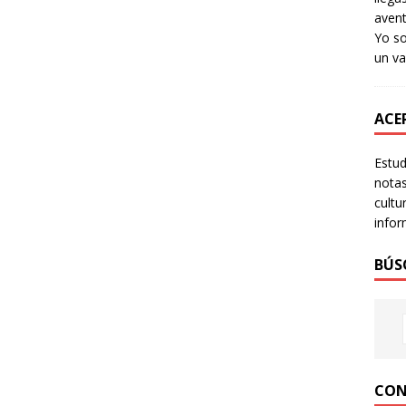
avent
Yo so
un va
ACER
Estud
notas
cultu
infor
BÚS
CON