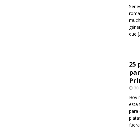
Serie
roman
mucha
géner
que
[
25 
par
Pr
30
Hoy 
esta 
para 
plata
fuer