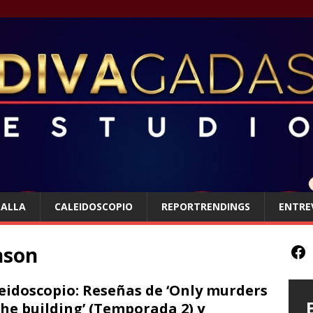
TALLA
CALEIDOSCOPIO
REPORTRENDINGS
ENTRE
nson
eidoscopio: Reseñas de ‘Only murders
the building’ (Temporada 2) y