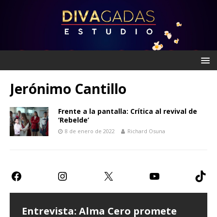
Jerónimo Cantillo
Frente a la pantalla: Crítica al revival de
‘Rebelde’
8 de enero de 2022
Richard Osuna
Entrevista: Alma Cero promete
Entrevista: Paulina Goto expresa
Teatro CDMX: Prometen risas con