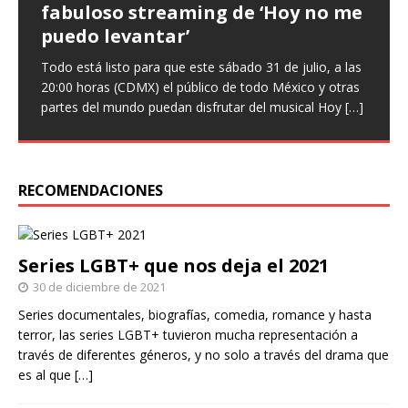
fabuloso streaming de ‘Hoy no me
que ‘Nuestro amor es arte’ en
‘Infieles’, una obra llena de
puedo levantar’
nuevo sencillo
enredos
Todo está listo para que este sábado 31 de julio, a las
Entrevista Divagadas por Richard Osuna (IG:
Este miércoles llega una nueva función de la comedia
20:00 horas (CDMX) el público de todo México y otras
@beepbeeprichiemx)Fotografías: Cortesía Nuestro
teatral Infieles, historia que promete Chapu Garza, uno
partes del mundo puedan disfrutar del musical Hoy
amor es arte es el nuevo sencillo de Paulina Goto en la
de los actores que forman parte de la obra, identificará
[…]
escena musical y a través del cual busca reflejar
a hombres y
[…]
[…]
RECOMENDACIONES
Series LGBT+ que nos deja el 2021
30 de diciembre de 2021
Series documentales, biografías, comedia, romance y hasta
terror, las series LGBT+ tuvieron mucha representación a
través de diferentes géneros, y no solo a través del drama que
es al que
[…]