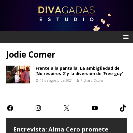
Jodie Comer
Frente a la pantalla: La ambigüedad de
‘No respires 2’ y la diversión de ‘Free guy’
15 de agosto de 2021
Richard Osuna
Entrevista: Alma Cero promete
Entrevista: Paulina Goto expresa
Teatro CDMX: Prometen risas con