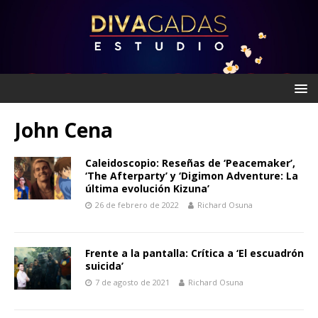
John Cena
Caleidoscopio: Reseñas de ‘Peacemaker’,
‘The Afterparty’ y ‘Digimon Adventure: La
última evolución Kizuna’
26 de febrero de 2022
Richard Osuna
Frente a la pantalla: Crítica a ‘El escuadrón
suicida’
7 de agosto de 2021
Richard Osuna