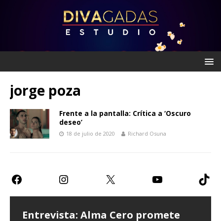
jorge poza
Frente a la pantalla: Crítica a ‘Oscuro
deseo’
18 de julio de 2020
Richard Osuna
Entrevista: Alma Cero promete
Entrevista: Paulina Goto expresa
Teatro CDMX: Prometen risas con