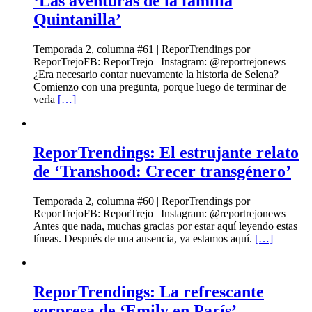
‘Las aventuras de la familia
Quintanilla’
Temporada 2, columna #61 | ReporTrendings por
ReporTrejoFB: ReporTrejo | Instagram: @reportrejonews
¿Era necesario contar nuevamente la historia de Selena?
Comienzo con una pregunta, porque luego de terminar de
verla
[…]
ReporTrendings: El estrujante relato
de ‘Transhood: Crecer transgénero’
Temporada 2, columna #60 | ReporTrendings por
ReporTrejoFB: ReporTrejo | Instagram: @reportrejonews
Antes que nada, muchas gracias por estar aquí leyendo estas
líneas. Después de una ausencia, ya estamos aquí.
[…]
ReporTrendings: La refrescante
sorpresa de ‘Emily en París’