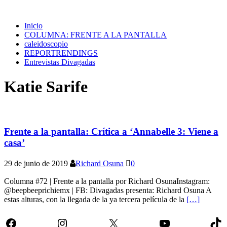
Inicio
COLUMNA: FRENTE A LA PANTALLA
caleidoscopio
REPORTRENDINGS
Entrevistas Divagadas
Katie Sarife
Frente a la pantalla: Crítica a ‘Annabelle 3: Viene a
casa’
29 de junio de 2019
Richard Osuna
0
Columna #72 | Frente a la pantalla por Richard OsunaInstagram:
@beepbeeprichiemx | FB: Divagadas presenta: Richard Osuna A
estas alturas, con la llegada de la ya tercera película de la
[…]
Facebook
Instagram
X
YouTube
Tik