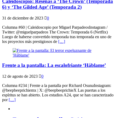
Caleidoscopio: Reseñas a ‘The Crown’ (Temporada
6) y ‘The Gilded Age’ (Temporada 2)
31 de diciembre de 2023
0
Columna #60 | Caleidoscopio por Miguel ParpadeosInstagram /
Twitter: @miguelparpadeos The Crown: Temporada 6 (Netflix)
Luego de haberse convertido temporada tras temporada en uno de
los proyectos más prestigiosos de
[…]
Frente a la pantalla: La escalofriante ‘Háblame’
12 de agosto de 2023
0
Columna #234 | Frente a la pantalla por Richard OsunaInstagram:
@beepbeeprichiemx | X: @beepbeeprichieX Las puertas a los
espíritus se han abierto. Los estudios A24, que se han caracterizado
por
[…]