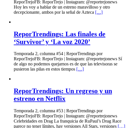
ReporTrejoFB: ReporTrejo | Instagram: @reportrejonews
Hoy les voy a hablar de un estreno maravilloso y otro
decepcionante, ambos por la señal de Azteca
[…]
ReporTrendings: Las finales de
‘Survivor’ y ‘La voz 2020’
Temporada 2, columna #54 | ReporTrendings por
ReporTrejoFB: ReporTrejo | Instagram: @reportrejonews Sí
de algo no podemos quejarnos es de que las televisoras se
pusieron las pilas en estos tiempos
[…]
ReporTrendings: Un regreso y un
estreno en Netflix
Temporada 2, columna #53 | ReporTrendings por
ReporTrejoFB: ReporTrejo | Instagram: @reportrejonews
Celebridades en Drag La franquicia de RuPaul’s Drag Race
parece no tener límites, hay versiones All Stars, versiones
[…]