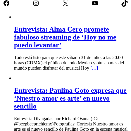
Facebook
Instagram
X
YouTube
Tik
Entrevista: Alma Cero promete
fabuloso streaming de ‘Hoy no me
puedo levantar’
Todo está listo para que este sábado 31 de julio, a las 20:00
horas (CDMX) el público de todo México y otras partes del
mundo puedan disfrutar del musical Hoy
[…]
Entrevista: Paulina Goto expresa que
‘Nuestro amor es arte’ en nuevo
sencillo
Entrevista Divagadas por Richard Osuna (IG:
@beepbeeprichiemx)Fotografías: Cortesía Nuestro amor es
arte es el nuevo sencillo de Paulina Goto en la escena musical