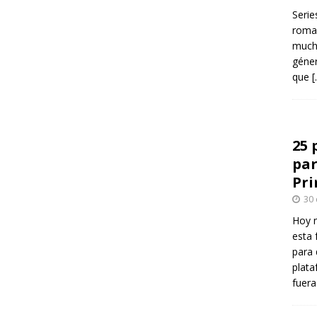
Serie
roman
mucha
géner
que
[
25 
par
Pr
30
Hoy 
esta 
para 
plata
fuer