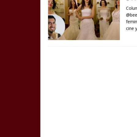
Colum
@bee
femin
cine 