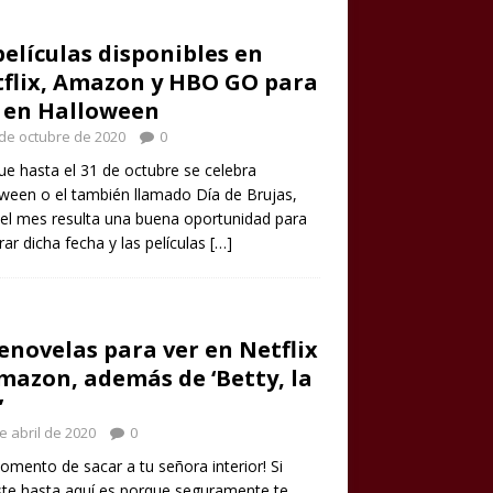
películas disponibles en
flix, Amazon y HBO GO para
 en Halloween
de octubre de 2020
0
e hasta el 31 de octubre se celebra
ween o el también llamado Día de Brujas,
el mes resulta una buena oportunidad para
rar dicha fecha y las películas
[…]
enovelas para ver en Netflix
mazon, además de ‘Betty, la
’
e abril de 2020
0
omento de sacar a tu señora interior! Si
ste hasta aquí es porque seguramente te