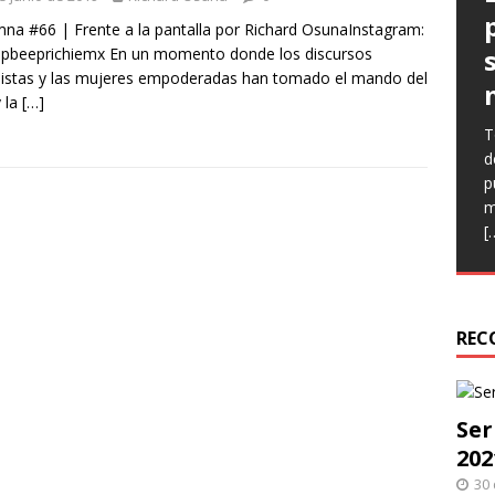
na #66 | Frente a la pantalla por Richard OsunaInstagram:
pbeeprichiemx En un momento donde los discursos
istas y las mujeres empoderadas han tomado el mando del
y la
[…]
T
E
E
d
(
l
p
C
p
m
n
q
[
e
h
r
REC
Ser
202
30 