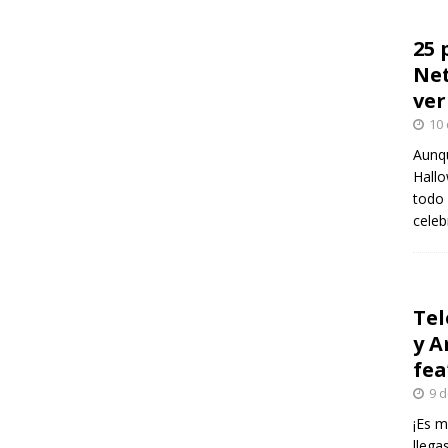
25 
Net
ver
10 
Aunqu
Hallo
todo 
celeb
Tel
y A
fea
9 d
¡Es m
llega