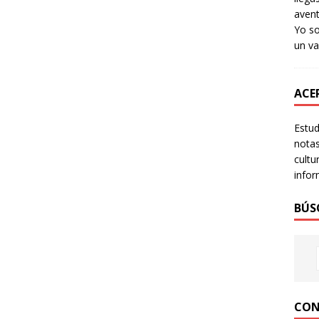
avent
Yo so
un va
ACER
Estud
notas
cultu
infor
BÚS
CON