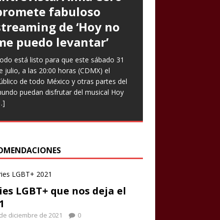
promete fabuloso
Goto expresa que
Prometen risas con
streaming de ‘Hoy no
‘Nuestro amor es arte’
‘Infieles’, una obra
me puedo levantar’
en nuevo sencillo
llena de enredos
odo está listo para que este sábado 31
ntrevista Divagadas por Richard Osuna
ste miércoles llega una nueva función de
e julio, a las 20:00 horas (CDMX) el
IG: @beepbeeprichiemx)Fotografías:
a comedia teatral Infieles, historia que
úblico de todo México y otras partes del
ortesía Nuestro amor es arte es el
romete Chapu Garza, uno de los actores
undo puedan disfrutar del musical Hoy
uevo sencillo de Paulina Goto en la
ue forman parte de la obra, identificará a
…]
scena musical y a través del cual busca
ombres y
[…]
eflejar
[…]
OMENDACIONES
ies LGBT+ que nos deja el
1
de diciembre de 2021
0