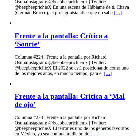
OsunaInstagram: @beepbeeprichiemx | Twitter:
@beepbeeprichieX En una escena de Háblame de ti, Chava
(Germán Bracco), el protagonista, dice que no sabe
[…]
Frente a la pantalla: Crítica a
‘Sonríe’
Columna #224 | Frente a la pantalla por Richard
OsunaInstagram: @beepbeeprichiemx | Twitter:
@beepbeeprichieX El 2022 se está posicionando como uno
de los mejores años, en mucho tiempo, para el
[…]
Frente a la pantalla: Crítica a ‘Mal
de ojo’
Columna #223 | Frente a la pantalla por Richard
OsunaInstagram: @beepbeeprichiemx | Twitter:
@beepbeeprichieX El terror es uno de los géneros favoritos
en México, ya sea con una tradición de
[…]