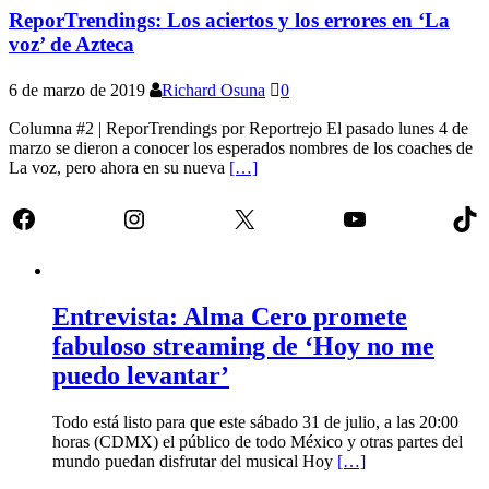
ReporTrendings: Los aciertos y los errores en ‘La
voz’ de Azteca
6 de marzo de 2019
Richard Osuna
0
Columna #2 | ReporTrendings por Reportrejo El pasado lunes 4 de
marzo se dieron a conocer los esperados nombres de los coaches de
La voz, pero ahora en su nueva
[…]
Facebook
Instagram
X
YouTube
Tik
Entrevista: Alma Cero promete
fabuloso streaming de ‘Hoy no me
puedo levantar’
Todo está listo para que este sábado 31 de julio, a las 20:00
horas (CDMX) el público de todo México y otras partes del
mundo puedan disfrutar del musical Hoy
[…]