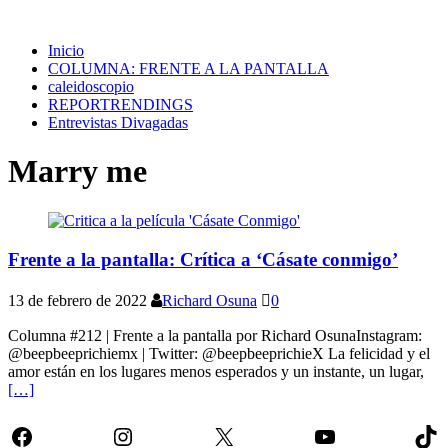
Inicio
COLUMNA: FRENTE A LA PANTALLA
caleidoscopio
REPORTRENDINGS
Entrevistas Divagadas
Marry me
Frente a la pantalla: Crítica a ‘Cásate conmigo’
13 de febrero de 2022
Richard Osuna
0
Columna #212 | Frente a la pantalla por Richard OsunaInstagram:
@beepbeeprichiemx | Twitter: @beepbeeprichieX La felicidad y el
amor están en los lugares menos esperados y un instante, un lugar,
[…]
Facebook
Instagram
X
YouTube
Tik