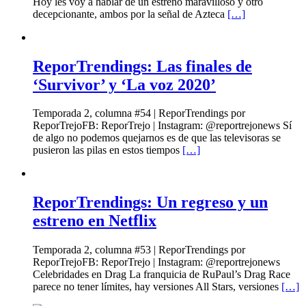
Hoy les voy a hablar de un estreno maravilloso y otro
decepcionante, ambos por la señal de Azteca
[…]
ReporTrendings: Las finales de
‘Survivor’ y ‘La voz 2020’
Temporada 2, columna #54 | ReporTrendings por
ReporTrejoFB: ReporTrejo | Instagram: @reportrejonews Sí
de algo no podemos quejarnos es de que las televisoras se
pusieron las pilas en estos tiempos
[…]
ReporTrendings: Un regreso y un
estreno en Netflix
Temporada 2, columna #53 | ReporTrendings por
ReporTrejoFB: ReporTrejo | Instagram: @reportrejonews
Celebridades en Drag La franquicia de RuPaul’s Drag Race
parece no tener límites, hay versiones All Stars, versiones
[…]