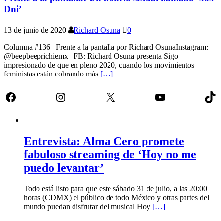
Dni’
13 de junio de 2020
Richard Osuna
0
Columna #136 | Frente a la pantalla por Richard OsunaInstagram:
@beepbeeprichiemx | FB: Richard Osuna presenta Sigo
impresionado de que en pleno 2020, cuando los movimientos
feministas están cobrando más
[…]
Facebook
Instagram
X
YouTube
Tik
Entrevista: Alma Cero promete
fabuloso streaming de ‘Hoy no me
puedo levantar’
Todo está listo para que este sábado 31 de julio, a las 20:00
horas (CDMX) el público de todo México y otras partes del
mundo puedan disfrutar del musical Hoy
[…]