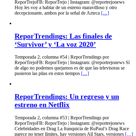
ReporTrejoFB: ReporTrejo | Instagram: @reportrejonews
Hoy les voy a hablar de un estreno maravilloso y otro
decepcionante, ambos por la señal de Azteca
[…]
ReporTrendings: Las finales de
‘Survivor’ y ‘La voz 2020’
Temporada 2, columna #54 | ReporTrendings por
ReporTrejoFB: ReporTrejo | Instagram: @reportrejonews Sí
de algo no podemos quejarnos es de que las televisoras se
pusieron las pilas en estos tiempos
[…]
ReporTrendings: Un regreso y un
estreno en Netflix
Temporada 2, columna #53 | ReporTrendings por
ReporTrejoFB: ReporTrejo | Instagram: @reportrejonews
Celebridades en Drag La franquicia de RuPaul’s Drag Race
parece no tener límites, hay versiones All Stars, versiones
[…]