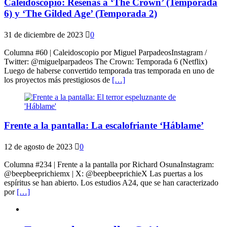
Caleidoscopio: Reseñas a ‘The Crown’ (Temporada
6) y ‘The Gilded Age’ (Temporada 2)
31 de diciembre de 2023
0
Columna #60 | Caleidoscopio por Miguel ParpadeosInstagram /
Twitter: @miguelparpadeos The Crown: Temporada 6 (Netflix)
Luego de haberse convertido temporada tras temporada en uno de
los proyectos más prestigiosos de
[…]
Frente a la pantalla: La escalofriante ‘Háblame’
12 de agosto de 2023
0
Columna #234 | Frente a la pantalla por Richard OsunaInstagram:
@beepbeeprichiemx | X: @beepbeeprichieX Las puertas a los
espíritus se han abierto. Los estudios A24, que se han caracterizado
por
[…]