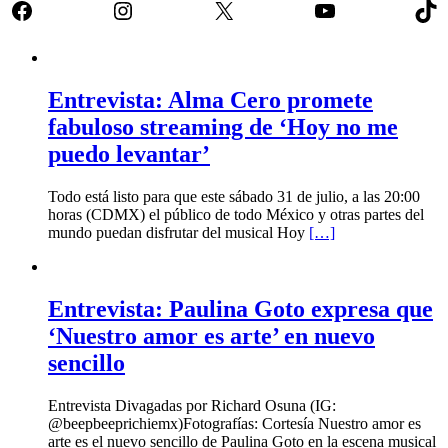
Facebook
Instagram
X
YouTube
Tik
Entrevista: Alma Cero promete
fabuloso streaming de ‘Hoy no me
puedo levantar’
Todo está listo para que este sábado 31 de julio, a las 20:00
horas (CDMX) el público de todo México y otras partes del
mundo puedan disfrutar del musical Hoy
[…]
Entrevista: Paulina Goto expresa que
‘Nuestro amor es arte’ en nuevo
sencillo
Entrevista Divagadas por Richard Osuna (IG:
@beepbeeprichiemx)Fotografías: Cortesía Nuestro amor es
arte es el nuevo sencillo de Paulina Goto en la escena musical