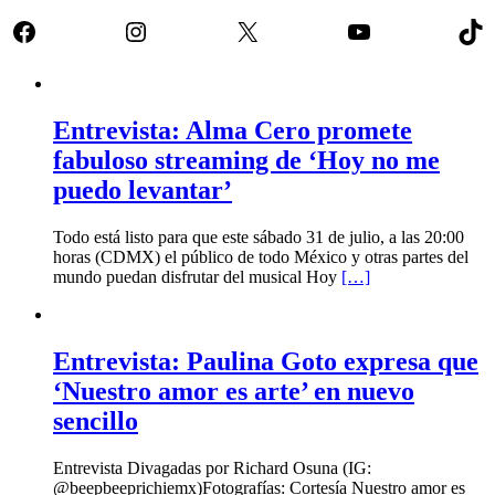
Facebook
Instagram
X
YouTube
Tik
Entrevista: Alma Cero promete
fabuloso streaming de ‘Hoy no me
puedo levantar’
Todo está listo para que este sábado 31 de julio, a las 20:00
horas (CDMX) el público de todo México y otras partes del
mundo puedan disfrutar del musical Hoy
[…]
Entrevista: Paulina Goto expresa que
‘Nuestro amor es arte’ en nuevo
sencillo
Entrevista Divagadas por Richard Osuna (IG:
@beepbeeprichiemx)Fotografías: Cortesía Nuestro amor es