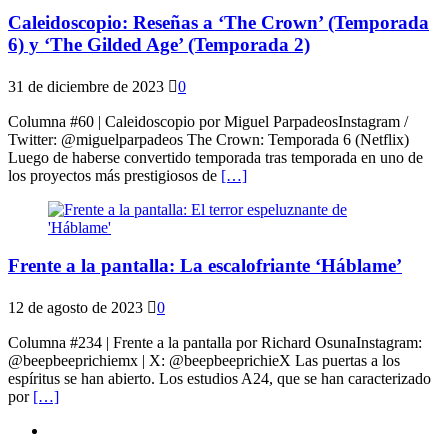
Caleidoscopio: Reseñas a ‘The Crown’ (Temporada
6) y ‘The Gilded Age’ (Temporada 2)
31 de diciembre de 2023
0
Columna #60 | Caleidoscopio por Miguel ParpadeosInstagram /
Twitter: @miguelparpadeos The Crown: Temporada 6 (Netflix)
Luego de haberse convertido temporada tras temporada en uno de
los proyectos más prestigiosos de
[…]
Frente a la pantalla: La escalofriante ‘Háblame’
12 de agosto de 2023
0
Columna #234 | Frente a la pantalla por Richard OsunaInstagram:
@beepbeeprichiemx | X: @beepbeeprichieX Las puertas a los
espíritus se han abierto. Los estudios A24, que se han caracterizado
por
[…]