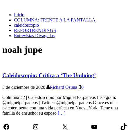
Inicio
COLUMNA: FRENTE A LA PANTALLA
caleidoscopio
REPORTRENDINGS
Entrevistas Divagadas
noah jupe
Caleidoscopio: Crítica a ‘The Undoing’
3 de diciembre de 2020
Richard Osuna
0
Columna #2 | Caleidoscopio por Miguel Parpadeos Instagram:
@miguelparpadeos | Twitter: @miguelparpadeos Grace es una
psicoterapeuta con una vida perfecta en Nueva York. Tiene una
familia de ensueño: su esposo
[…]
Facebook
Instagram
X
YouTube
Tik