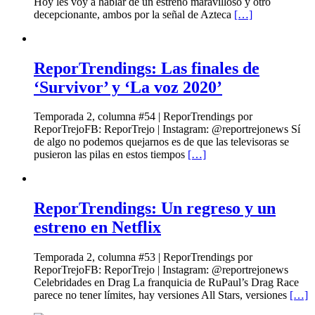
Hoy les voy a hablar de un estreno maravilloso y otro
decepcionante, ambos por la señal de Azteca
[…]
ReporTrendings: Las finales de
‘Survivor’ y ‘La voz 2020’
Temporada 2, columna #54 | ReporTrendings por
ReporTrejoFB: ReporTrejo | Instagram: @reportrejonews Sí
de algo no podemos quejarnos es de que las televisoras se
pusieron las pilas en estos tiempos
[…]
ReporTrendings: Un regreso y un
estreno en Netflix
Temporada 2, columna #53 | ReporTrendings por
ReporTrejoFB: ReporTrejo | Instagram: @reportrejonews
Celebridades en Drag La franquicia de RuPaul’s Drag Race
parece no tener límites, hay versiones All Stars, versiones
[…]