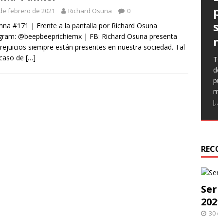
de febrero de 2021
Richard Osuna
0
na #171 | Frente a la pantalla por Richard Osuna
gram: @beepbeeprichiemx | FB: Richard Osuna presenta
rejuicios siempre están presentes en nuestra sociedad. Tal
 caso de
[…]
T
E
E
d
(
l
p
C
p
m
n
q
[
e
h
r
REC
Ser
202
30 