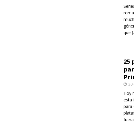
Serie
roman
mucha
géner
que
[
25 
par
Pr
30
Hoy 
esta 
para 
plata
fuer