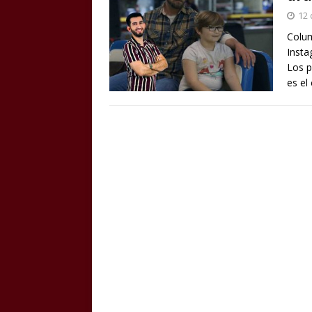
12 
Colum
Insta
Los p
es el