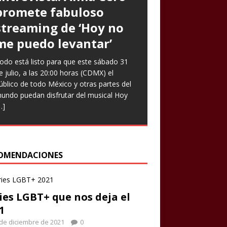
promete fabuloso
Goto expresa que
Prometen risas con
streaming de ‘Hoy no
‘Nuestro amor es arte’
‘Infieles’, una obra
me puedo levantar’
en nuevo sencillo
llena de enredos
odo está listo para que este sábado 31
ntrevista Divagadas por Richard Osuna
ste miércoles llega una nueva función de
e julio, a las 20:00 horas (CDMX) el
IG: @beepbeeprichiemx)Fotografías:
a comedia teatral Infieles, historia que
úblico de todo México y otras partes del
ortesía Nuestro amor es arte es el
romete Chapu Garza, uno de los actores
undo puedan disfrutar del musical Hoy
uevo sencillo de Paulina Goto en la
ue forman parte de la obra, identificará a
…]
scena musical y a través del cual busca
ombres y
[…]
eflejar
[…]
OMENDACIONES
ies LGBT+ que nos deja el
1
de diciembre de 2021
0