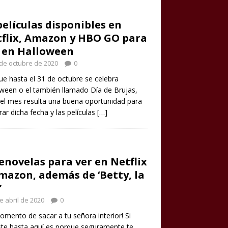
películas disponibles en
flix, Amazon y HBO GO para
 en Halloween
de octubre de 2020
0
e hasta el 31 de octubre se celebra
ween o el también llamado Día de Brujas,
el mes resulta una buena oportunidad para
rar dicha fecha y las películas
[…]
enovelas para ver en Netflix
mazon, además de ‘Betty, la
’
e abril de 2020
0
omento de sacar a tu señora interior! Si
ste hasta aquí es porque seguramente te