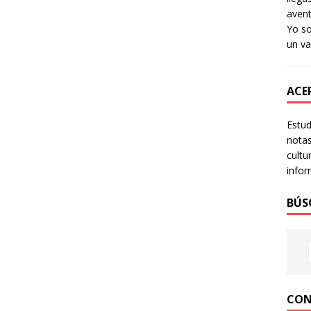
avent
Yo so
un va
ACER
Estud
notas
cultu
infor
BÚS
CON