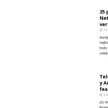
25 
Net
ver
10 
Aunqu
Hallo
todo 
celeb
Tel
y A
fea
9 d
¡Es m
llega