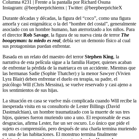
Columna #231 | Frente a la pantalla por Richard Osuna
Instagram: @beepbeeprichiemx | Twitter: @beepbeeprichieX
Durante décadas y décadas, la figura del “coco”, como una figura
amorfa y casi enigmática; o la del “hombre del costal”, generalmente
asociado con un hombre humano, han aterrorizado a los niños. Para
el director
Rob Savage
, la figura de su nueva cinta de terror
The
boogeyman: tu miedo es real
,
debía ser un demonio físico al cual
sus protagonistas puedan enfrentar.
Basada en un relato del maestro del terror
Stephen King
, la
narrativa de esta película sigue a la familia Harper, quienes acaban
de enfrentar la pérdida de la matriarca en un accidente. Mientras que
las hermanas Sadie (Sophie Thatcher) y la menor Sawyer (Vivien
Lyra Blair) deben enfrentar el duelo en terapia, su padre, el
psicólogo Will (Chris Messina), se vuelve reservado y casi ajeno a
los sentimientos de sus hijas.
La situación en casa se vuelve más complicada cuando Will recibe la
inesperada visita en su consultorio de Lester Billings (David
Dastmalchian), un hombre traumatizado con la muerte de sus tres
hijos, quienes fueron muriendo uno a uno. El responsable de esas
desgracias, afirma Lester, fue un ser oscuro. Lo único que pide el
sujeto es comprensión, pero después de una charla termina muriendo
en una de las habitaciones. El monstruo termina finalmente