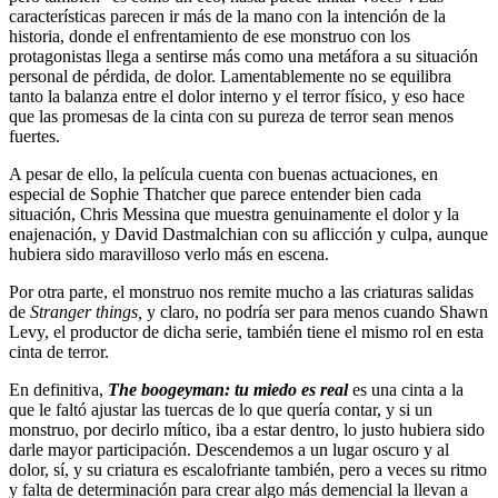
características parecen ir más de la mano con la intención de la
historia, donde el enfrentamiento de ese monstruo con los
protagonistas llega a sentirse más como una metáfora a su situación
personal de pérdida, de dolor. Lamentablemente no se equilibra
tanto la balanza entre el dolor interno y el terror físico, y eso hace
que las promesas de la cinta con su pureza de terror sean menos
fuertes.
A pesar de ello, la película cuenta con buenas actuaciones, en
especial de Sophie Thatcher que parece entender bien cada
situación, Chris Messina que muestra genuinamente el dolor y la
enajenación, y David Dastmalchian con su aflicción y culpa, aunque
hubiera sido maravilloso verlo más en escena.
Por otra parte, el monstruo nos remite mucho a las criaturas salidas
de
Stranger things,
y claro, no podría ser para menos cuando Shawn
Levy, el productor de dicha serie, también tiene el mismo rol en esta
cinta de terror.
En definitiva,
The boogeyman: tu miedo es real
es una cinta a la
que le faltó ajustar las tuercas de lo que quería contar, y si un
monstruo, por decirlo mítico, iba a estar dentro, lo justo hubiera sido
darle mayor participación. Descendemos a un lugar oscuro y al
dolor, sí, y su criatura es escalofriante también, pero a veces su ritmo
y falta de determinación para crear algo más demencial la llevan a