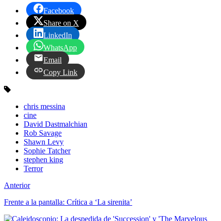
Facebook
Share on X
LinkedIn
WhatsApp
Email
Copy Link
chris messina
cine
David Dastmalchian
Rob Savage
Shawn Levy
Sophie Tatcher
stephen king
Terror
Anterior
Frente a la pantalla: Crítica a ‘La sirenita’