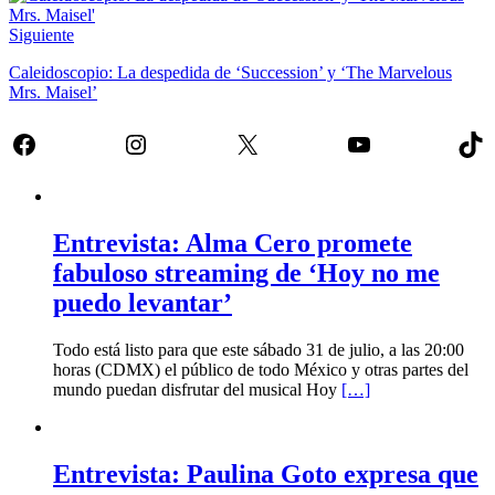
Siguiente
Caleidoscopio: La despedida de ‘Succession’ y ‘The Marvelous
Mrs. Maisel’
Facebook
Instagram
X
YouTube
Tik
Entrevista: Alma Cero promete
fabuloso streaming de ‘Hoy no me
puedo levantar’
Todo está listo para que este sábado 31 de julio, a las 20:00
horas (CDMX) el público de todo México y otras partes del
mundo puedan disfrutar del musical Hoy
[…]
Entrevista: Paulina Goto expresa que