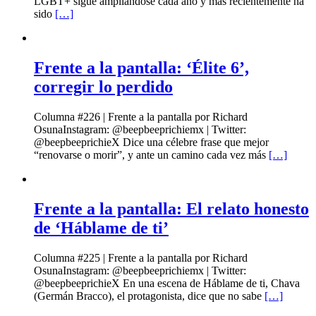
LGBT+ sigue ampliándose cada año y más recientemente ha
sido
[…]
Frente a la pantalla: ‘Élite 6’,
corregir lo perdido
Columna #226 | Frente a la pantalla por Richard
OsunaInstagram: @beepbeeprichiemx | Twitter:
@beepbeeprichieX Dice una célebre frase que mejor
“renovarse o morir”, y ante un camino cada vez más
[…]
Frente a la pantalla: El relato honesto
de ‘Háblame de ti’
Columna #225 | Frente a la pantalla por Richard
OsunaInstagram: @beepbeeprichiemx | Twitter:
@beepbeeprichieX En una escena de Háblame de ti, Chava
(Germán Bracco), el protagonista, dice que no sabe
[…]