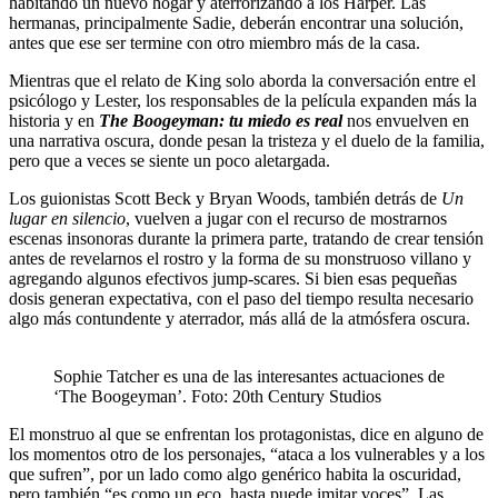
habitando un nuevo hogar y aterrorizando a los Harper. Las
hermanas, principalmente Sadie, deberán encontrar una solución,
antes que ese ser termine con otro miembro más de la casa.
Mientras que el relato de King solo aborda la conversación entre el
psicólogo y Lester, los responsables de la película expanden más la
historia y en
The Boogeyman: tu miedo es real
nos envuelven en
una narrativa oscura, donde pesan la tristeza y el duelo de la familia,
pero que a veces se siente un poco aletargada.
Los guionistas Scott Beck y Bryan Woods, también detrás de
Un
lugar en silencio
, vuelven a jugar con el recurso de mostrarnos
escenas insonoras durante la primera parte, tratando de crear tensión
antes de revelarnos el rostro y la forma de su monstruoso villano y
agregando algunos efectivos jump-scares. Si bien esas pequeñas
dosis generan expectativa, con el paso del tiempo resulta necesario
algo más contundente y aterrador, más allá de la atmósfera oscura.
Sophie Tatcher es una de las interesantes actuaciones de
‘The Boogeyman’. Foto: 20th Century Studios
El monstruo al que se enfrentan los protagonistas, dice en alguno de
los momentos otro de los personajes, “ataca a los vulnerables y a los
que sufren”, por un lado como algo genérico habita la oscuridad,
pero también “es como un eco, hasta puede imitar voces”. Las