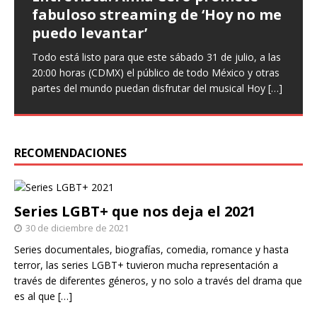
fabuloso streaming de ‘Hoy no me
que ‘Nuestro amor es arte’ en
‘Infieles’, una obra llena de
puedo levantar’
nuevo sencillo
enredos
Todo está listo para que este sábado 31 de julio, a las
Entrevista Divagadas por Richard Osuna (IG:
Este miércoles llega una nueva función de la comedia
20:00 horas (CDMX) el público de todo México y otras
@beepbeeprichiemx)Fotografías: Cortesía Nuestro
teatral Infieles, historia que promete Chapu Garza, uno
partes del mundo puedan disfrutar del musical Hoy
amor es arte es el nuevo sencillo de Paulina Goto en la
de los actores que forman parte de la obra, identificará
[…]
escena musical y a través del cual busca reflejar
a hombres y
[…]
[…]
RECOMENDACIONES
Series LGBT+ que nos deja el 2021
30 de diciembre de 2021
Series documentales, biografías, comedia, romance y hasta
terror, las series LGBT+ tuvieron mucha representación a
través de diferentes géneros, y no solo a través del drama que
es al que
[…]