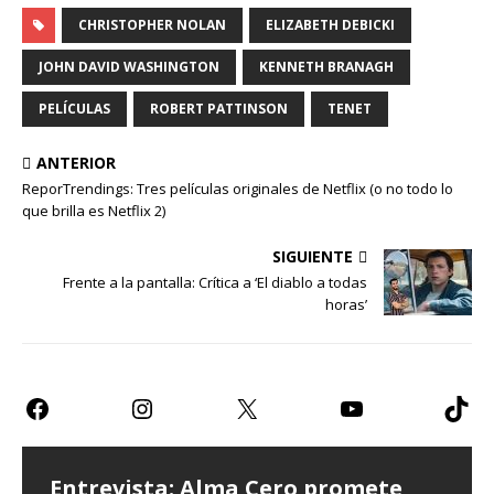
CHRISTOPHER NOLAN
ELIZABETH DEBICKI
JOHN DAVID WASHINGTON
KENNETH BRANAGH
PELÍCULAS
ROBERT PATTINSON
TENET
ANTERIOR
ReporTrendings: Tres películas originales de Netflix (o no todo lo
que brilla es Netflix 2)
SIGUIENTE
Frente a la pantalla: Crítica a ‘El diablo a todas
horas’
Entrevista: Alma Cero promete
Entrevista: Paulina Goto expresa
Teatro CDMX: Prometen risas con