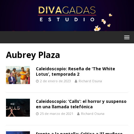
Aubrey Plaza
Caleidoscopio: Reseña de ‘The White
Lotus’, temporada 2
2 de enero de 2023
Richard Osuna
Caleidoscopio: ‘Calls’: el horror y suspenso
en una llamada telefónica
25 de marzo de 2021
Richard Osuna
Frente a la pantalla: Crítica a ‘El muñeco